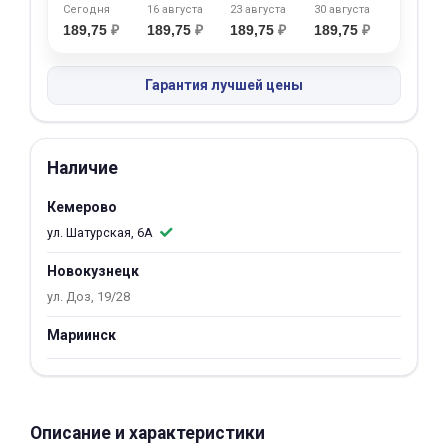
Сегодня
16 августа
23 августа
30 августа
об оплате Плайтом
189,75
₽
189,75
₽
189,75
₽
189,75
₽
Гарантия лучшей цены
Остались вопросы?
25
8 800 302-02-51
Наличие
plait.ru
раз в 2
недели
Кемерово
ул. Шатурская, 6А
Новокузнецк
ул. Доз, 19/28
Мариинск
Описание и характеристики