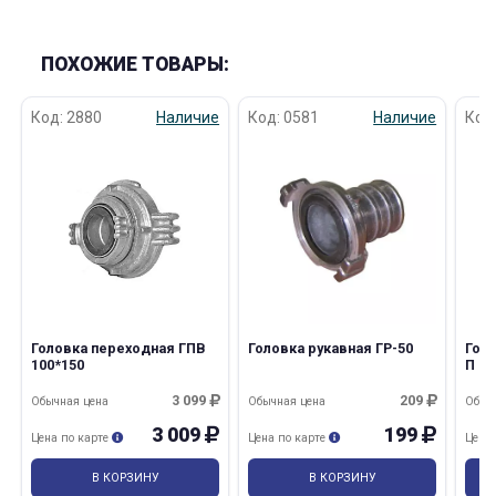
ПОХОЖИЕ ТОВАРЫ:
Код: 2880
Наличие
Код: 0581
Наличие
Код
Головка переходная ГПВ
Головка рукавная ГР-50
Голо
100*150
П
3 099
209
Обычная цена
Обычная цена
Обыч
3 009
199
Цена по карте
Цена по карте
Цена
В КОРЗИНУ
В КОРЗИНУ