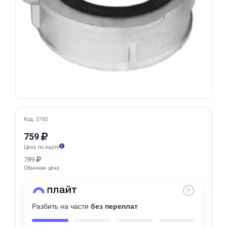
Добавляйте товары
в корзину
Оплачивайте сегодня только
25
% картой любого банка
Получайте товар
выбранный способом
Код: 3765
759
Цена по карте
Оставшиеся
75
% будут
789
списываться
с вашей карты
Обычная цена
по
25
%
каждые 2 недели
Разбить на части
без переплат
Подробнее