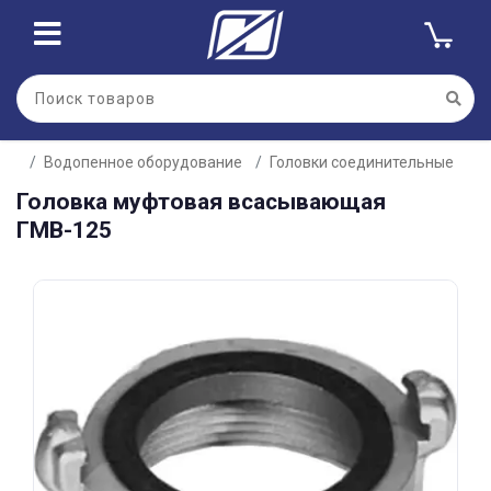
Для клиентов всех банков
Водопенное оборудование
Головки соединительные
Разбейте
Головка муфтовая всасывающая
оплату
на части
ГМВ-125
без переплат
График платежей
Сегодня
25
%