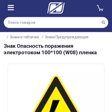
Для клиентов всех банков
Знаки и таблички
Знаки Предупреждающие
Разбейте
Знак Опасность поражения
оплату
на части
электротоком 100*100 (W08) пленка
без переплат
График платежей
Сегодня
25
%