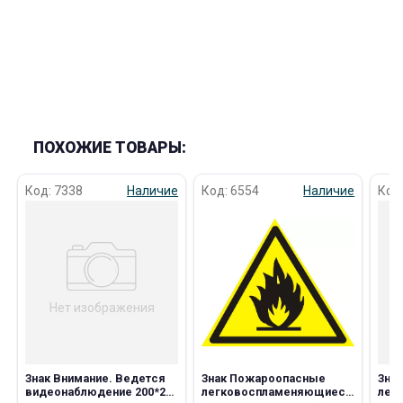
раз в 2 недели
ПОХОЖИЕ ТОВАРЫ:
Код: 7338
Наличие
Код: 6554
Наличие
Код
Нет изображения
Знак Внимание. Ведется
Знак Пожароопасные
Зна
видеонаблюдение 200*200
легковоспламеняющиеся
лег