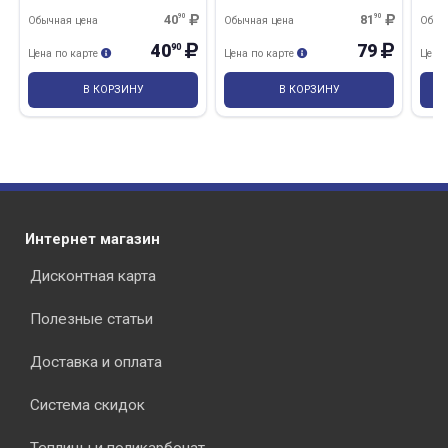
пленка
вещества 200*200 (W01)
веще
пленка
пла
40
90
81
90
Обычная цена
Обычная цена
Обыч
40
79
90
Цена по карте
Цена по карте
Цена
В КОРЗИНУ
В КОРЗИНУ
Интернет магазин
Дисконтная карта
Полезные статьи
Доставка и оплата
Система скидок