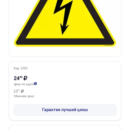
Добавляйте товары
в корзину
Оплачивайте сегодня только
25
% картой любого банка
Получайте товар
выбранный способом
Код: 2033
24
90
Цена по карте
Оставшиеся
75
% будут
25
90
списываться
с вашей карты
Обычная цена
по
25
%
каждые 2 недели
Гарантия лучшей цены
Подробнее