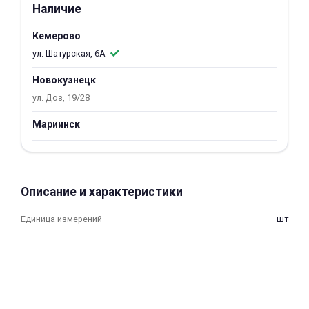
Наличие
об оплате Плайтом
Кемерово
ул. Шатурская, 6А
Новокузнецк
Остались вопросы?
25
ул. Доз, 19/28
8 800 302-02-51
plait.ru
раз в 2
Мариинск
недели
Описание и характеристики
Единица измерений
шт