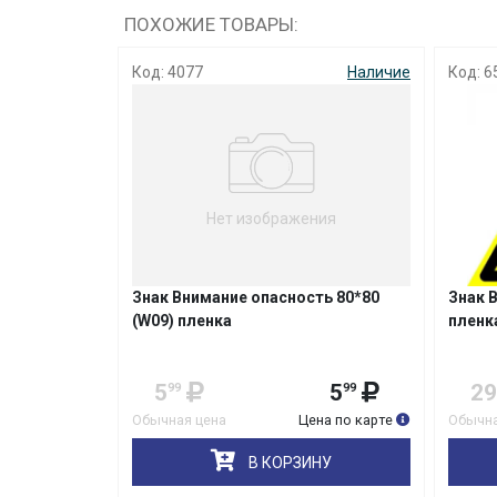
ПОХОЖИЕ ТОВАРЫ:
Наличие
Код: 4077
Наличие
Код: 6
Нет изображения
Знак Внимание опасность 80*80
Знак 
ся
(W09) пленка
пленк
) пленка
79
5
5
29
99
99
на по карте
Обычная цена
Цена по карте
Обычна
НУ
В КОРЗИНУ