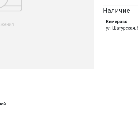
Наличие
Сегодня
25
%
Кемерово
ажения
ул. Шатурская,
Добавляйте товары
в корзину
Оплачивайте сегодня только
И
25
% картой любого банка
ний
Получайте товар
выбранный способом
Оставшиеся
75
% будут
списываться