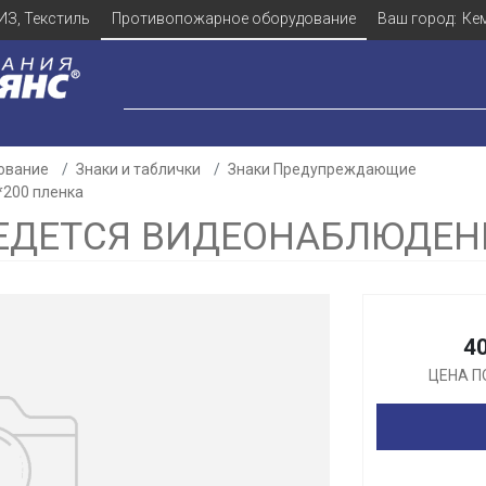
ИЗ, Текстиль
Противопожарное оборудование
Ваш город:
Ке
ование
Знаки и таблички
Знаки Предупреждающие
*200 пленка
ЕДЕТСЯ ВИДЕОНАБЛЮДЕНИ
Для клиентов всех банков
Разбейте
оплату
4
а части
без переплат
ЦЕНА П
График платежей