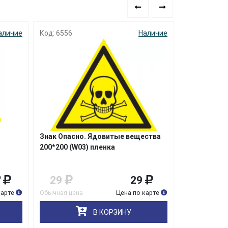
аличие
Код: 6556
Наличие
Код: 6557
Знак Опасно. Ядовитые вещества
Знак Опасн
200*200 (W03) пленка
вещества в
ионизирующ
(W05) пленк
29
29
29
0
карте
Обычная цена
Цена по карте
Обычная цена
В КОРЗИНУ