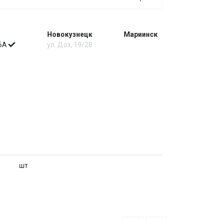
Новокузнецк
Мариинск
 6А
ул. Доз, 19/28
шт