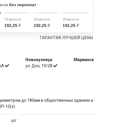
части
без переплат
15 августа
22 августа
29 августа
192,25
₽
192,25
₽
192,25
₽
ГАРАНТИЯ ЛУЧШЕЙ ЦЕНЫ
Новокузнецк
Мариинск
 6А
ул. Доз, 19/28
диаметром до 180мм в общественных зданиях и
П-10(з).
шт