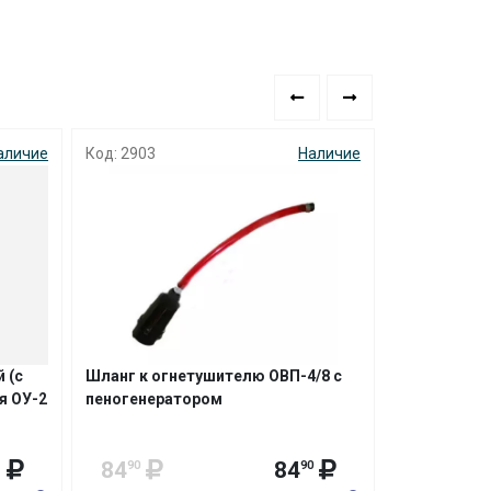
аличие
Код: 2903
Наличие
Код: 7695
Не
 (с
Шланг к огнетушителю ОВП-4/8 с
Кронштейн 
я ОУ-2
пеногенератором
оцинкован
9
84
84
60
90
90
90