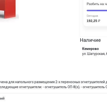
Разбить на 
Сегодня
25
%
Сегодня
192,25
₽
Наличие
Добавляйте товары
в корзину
Кемерово
ул. Шатурская,
Оплачивайте сегодня только
25
% картой любого банка
И
ачена для напольного размещения 2-х переносных огнетушителей 
Получайте товар
выбранный способом
едующие огнетушители: - огнетушитель ОП-8(з); - огнетушитель О
ний
Оставшиеся
75
% будут
списываться