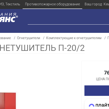
ИЗ, Текстиль
Противопожарное оборудование
Ваш город:
Ке
ование
Огнетушители
Комплектующие к огнетушителям
НЕТУШИТЕЛЬ П-20/2
Для клиентов всех банков
7
Разбейте
оплату
ЦЕНА П
а части
без переплат
График платежей