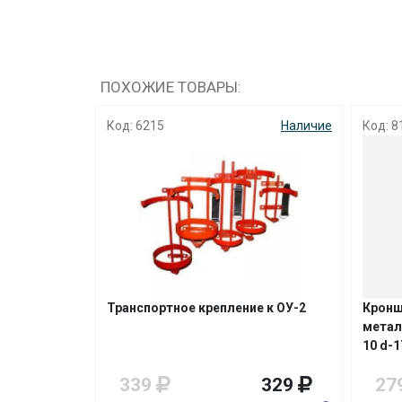
ПОХОЖИЕ ТОВАРЫ:
Наличие
Код: 6215
Наличие
Код: 8
итель П-20
Транспортное крепление к ОУ-2
Кронш
метал
10 d-1
439
339
329
27