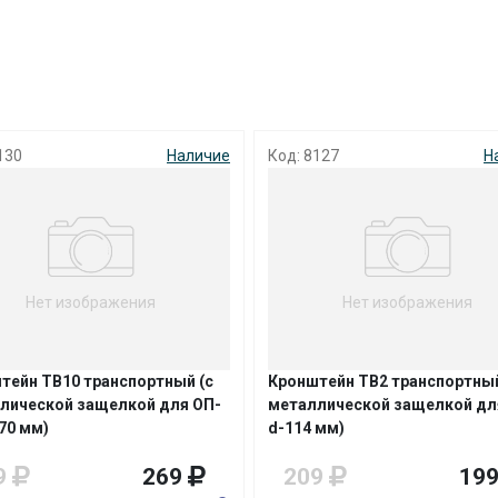
с вашей карты
по
25
%
каждые 2 недели
Подробнее
об оплате Плайтом
130
Наличие
Код: 8127
Н
25
раз в 2
Остались вопросы?
недели
Нет изображения
Нет изображения
8 800 302-02-51
plait.ru
тейн ТВ10 транспортный (с
Кронштейн ТВ2 транспортный
лической защелкой для ОП-
металлической защелкой дл
70 мм)
d-114 мм)
9
269
209
19