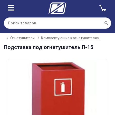
Для клиентов всех банков
Огнетушители
Комплектующие к огнетушителям
Разбейте
Подставка под огнетушитель П-15
оплату
на части
без переплат
График платежей
Сегодня
25
%