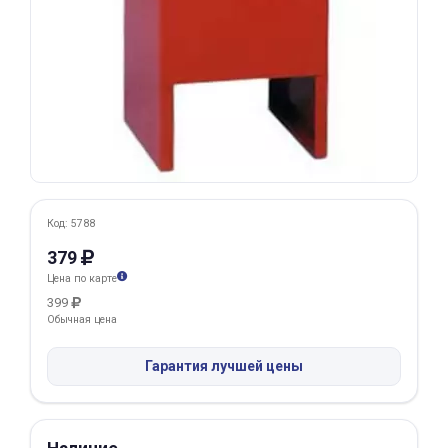
Добавляйте товары
в корзину
Оплачивайте сегодня только
25
% картой любого банка
Получайте товар
Код: 5788
выбранный способом
379
Цена по карте
Оставшиеся
75
% будут
399
Обычная цена
списываться
с вашей карты
по
25
%
каждые 2 недели
Гарантия лучшей цены
Подробнее