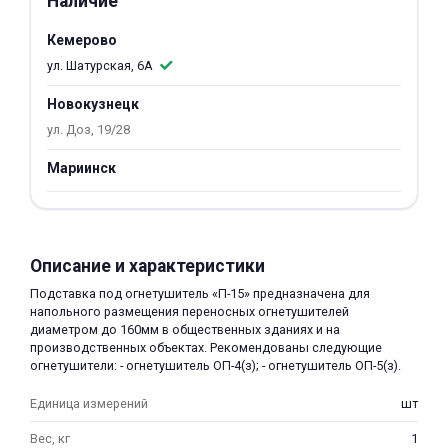
Наличие
об оплате Плайтом
Кемерово
ул. Шатурская, 6А
Новокузнецк
Остались вопросы?
25
ул. Доз, 19/28
8 800 302-02-51
Мариинск
plait.ru
раз в 2
недели
Описание и характеристики
Подставка под огнетушитель «П-15» предназначена для
напольного размещения переносных огнетушителей
диаметром до 160мм в общественных зданиях и на
производственных объектах. Рекомендованы следующие
огнетушители: - огнетушитель ОП-4(з); - огнетушитель ОП-5(з).
Единица измерений
шт
Вес, кг
1