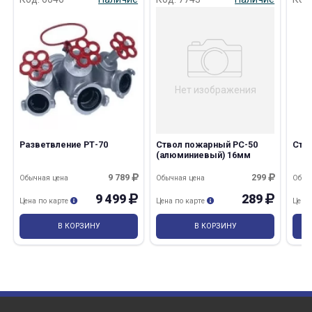
Нет изображения
раз в 2 недели
Разветвление РТ-70
Ствол пожарный РС-50
Ств
(алюминиевый) 16мм
9 789
299
Обычная цена
Обычная цена
Обыч
9 499
289
Цена по карте
Цена по карте
Цена
В КОРЗИНУ
В КОРЗИНУ