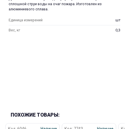
сплошной струи воды на очаг пожара. Изготовлен из
об оплате Плайтом
алюминиевого сплава.
Единица измерений
шт
Вес, кг
0,3
Остались вопросы?
25
8 800 302-02-51
plait.ru
раз в 2
недели
ПОХОЖИЕ ТОВАРЫ:
Код: 6046
Наличие
Код: 7743
Наличие
Код