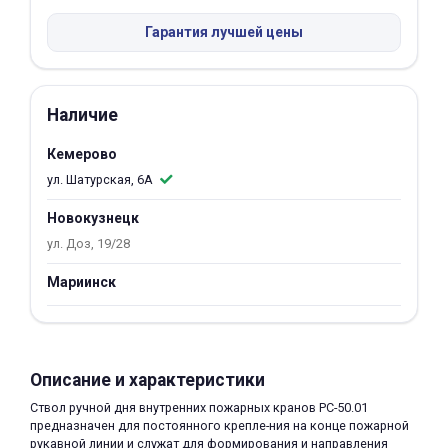
Добавляйте товары
Гарантия лучшей цены
в корзину
Наличие
Оплачивайте сегодня только
25
% картой любого банка
Кемерово
ул. Шатурская, 6А
Получайте товар
Новокузнецк
выбранный способом
ул. Доз, 19/28
Мариинск
Оставшиеся
75
% будут
списываться
с вашей карты
по
25
%
каждые 2 недели
Описание и характеристики
Ствол ручной дня внутренних пожарных кранов РС-50.01
предназначен для постоянного крепле-ния на конце пожарной
Подробнее
рукавной линии и служат для формирования и направления