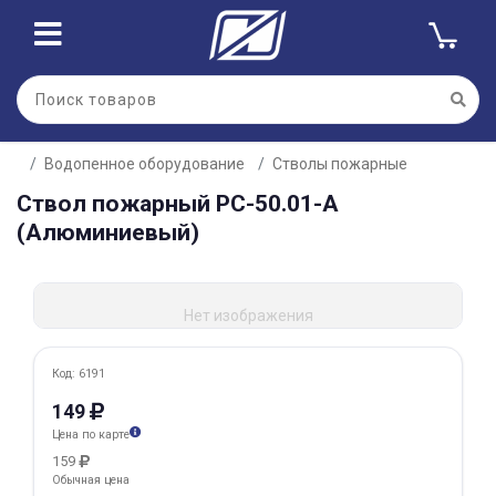
Для клиентов всех банков
Водопенное оборудование
Стволы пожарные
Разбейте
Ствол пожарный РС-50.01-А
оплату
на части
(Алюминиевый)
без переплат
Нет изображения
График платежей
Код: 6191
Сегодня
149
25
%
Цена по карте
159
Обычная цена