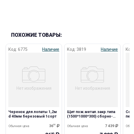
ПОХОЖИЕ ТОВАРЫ:
раз в 2 недели
Код: 6775
Наличие
Код: 3819
Наличие
Код
Нет изображения
Нет изображения
Черенок для лопаты 1,2м
Щит пож.метал.закр.типа
Сов
d 40мм березовый 1сорт
(1500*1000*300) сборно-
песк
разборный не укомпл.
36
90
7 439
Обычная цена
Обычная цена
Обыч
90