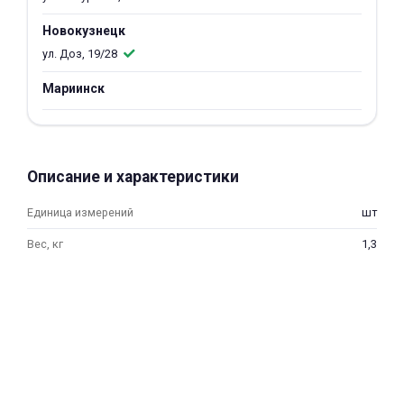
об оплате Плайтом
Новокузнецк
ул. Доз, 19/28
Мариинск
Остались вопросы?
25
8 800 302-02-51
plait.ru
раз в 2
Описание и характеристики
недели
Единица измерений
шт
Вес, кг
1,3