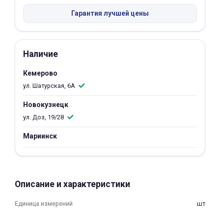
Гарантия лучшей цены
Добавляйте товары
в корзину
Наличие
Оплачивайте сегодня только
25
% картой любого банка
Кемерово
ул. Шатурская, 6А
Получайте товар
Новокузнецк
выбранный способом
ул. Доз, 19/28
Мариинск
Оставшиеся
75
% будут
списываться
с вашей карты
по
25
%
каждые 2 недели
Описание и характеристики
Единица измерений
шт
Подробнее