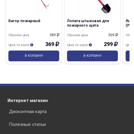
Багор пожарный
Лопата штыковая для
Ящик
пожарного щита
(Ра
389
309
Обычная цена
Обычная цена
Обыч
369
299
раз в 2 недели
Цена по карте
Цена по карте
Цена
В КОРЗИНУ
В КОРЗИНУ
Интернет магазин
Дисконтная карта
Полезные статьи