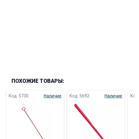
об оплате Плайтом
Остались вопросы?
25
8 800 302-02-51
plait.ru
раз в 2
недели
ПОХОЖИЕ ТОВАРЫ:
Код: 5730
Наличие
Код: 5692
Наличие
Код