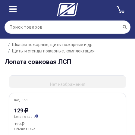
Для клиентов всех банков
Шкафы пожарные, щиты пожарные и др.
Разбейте
Щиты и стенды пожарные, комплектация
оплату
на части
Лопата совковая ЛСП
без переплат
Нет изображения
График платежей
Код: 6773
129
Сегодня
Цена по карте
25
%
129
Обычная цена