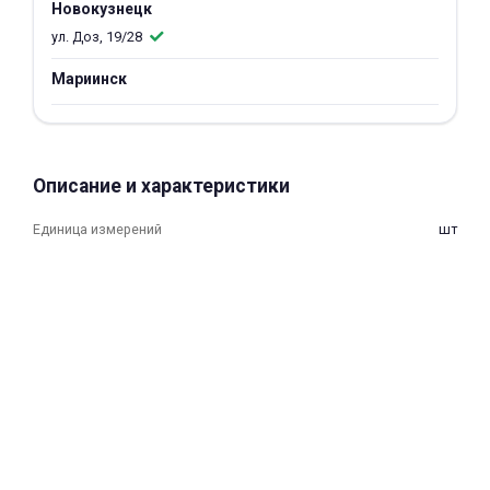
Новокузнецк
об оплате Плайтом
ул. Доз, 19/28
Мариинск
Остались вопросы?
25
8 800 302-02-51
Описание и характеристики
plait.ru
раз в 2
недели
Единица измерений
шт