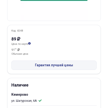
Добавляйте товары
в корзину
Оплачивайте сегодня только
Код: 6548
25
% картой любого банка
89
Цена по карте
91
90
Получайте товар
Обычная цена
выбранный способом
Гарантия лучшей цены
Оставшиеся
75
% будут
списываться
с вашей карты
по
25
%
каждые 2 недели
Наличие
Кемерово
ул. Шатурская, 6А
Подробнее