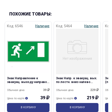
ПОХОЖИЕ ТОВАРЫ:
Код: 6546
Наличие
Код: 5464
Наличие
Код
раз в 2 недели
Нет изображения
Знак Направление к
Знак Напр. к эвакуац. вых.
Зна
эвакуац. выходу направо
по лестн. вниз налево
(пра
вверх 150*300 (Е05) пленка
200*200 (Е14) фотолюм.
(E01
пленка
фот
39
229
Обычная цена
Обычная цена
Обыч
пле
39
219
Цена по карте
Цена по карте
Цена
В КОРЗИНУ
В КОРЗИНУ