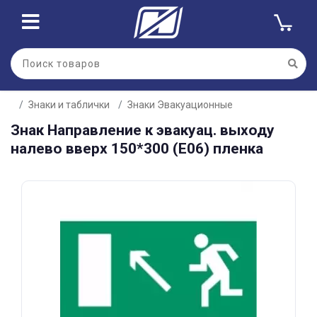
Для клиентов всех банков
Знаки и таблички
Знаки Эвакуационные
Разбейте
Знак Направление к эвакуац. выходу
оплату
на части
налево вверх 150*300 (Е06) пленка
без переплат
График платежей
Сегодня
25
%