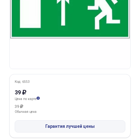
Добавляйте товары
в корзину
Оплачивайте сегодня только
25
% картой любого банка
Получайте товар
выбранный способом
Код: 6553
39
Оставшиеся
75
% будут
Цена по карте
списываться
с вашей карты
39
по
25
%
каждые 2 недели
Обычная цена
Гарантия лучшей цены
Подробнее