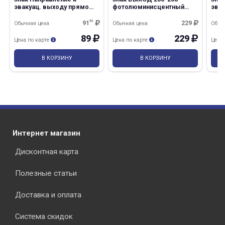
эвакуац. выходу прямо
фотолюминисцентный
эвак
(правосторонний) 150*300
пластик
лес
(Е11) пленка
200*
91
90
229
Обычная цена
Обычная цена
Обыч
89
229
Цена по карте
Цена по карте
Цена
В КОРЗИНУ
В КОРЗИНУ
Интернет магазин
Дисконтная карта
Полезные статьи
Доставка и оплата
Система скидок