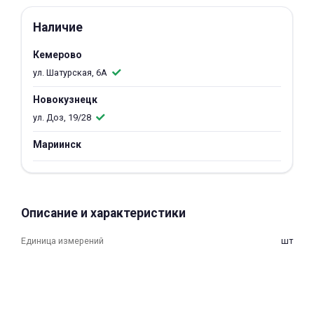
об оплате Плайтом
Наличие
Кемерово
ул. Шатурская, 6А
Остались вопросы?
25
Новокузнецк
8 800 302-02-51
ул. Доз, 19/28
plait.ru
раз в 2
недели
Мариинск
Описание и характеристики
Единица измерений
шт