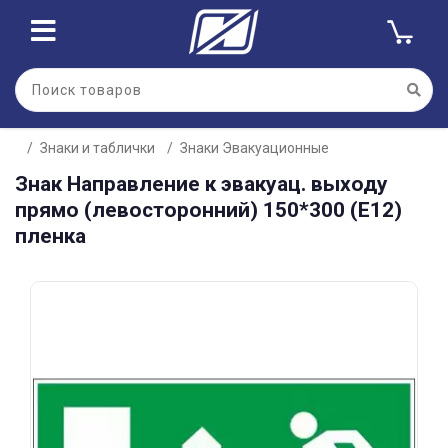
Для клиентов всех банков
Знаки и таблички
Знаки Эвакуационные
Разбейте
Знак Направление к эвакуац. выходу
оплату
на части
прямо (левосторонний) 150*300 (Е12)
без переплат
пленка
График платежей
Сегодня
25
%