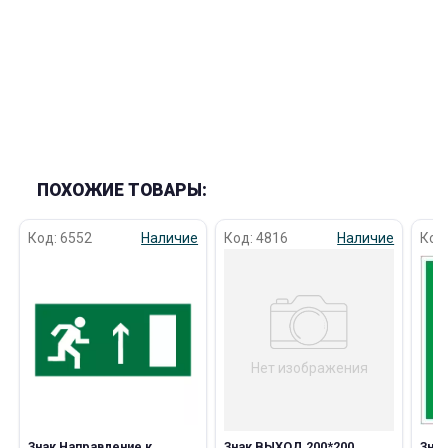
раз в 2 недели
ПОХОЖИЕ ТОВАРЫ:
Код: 6552
Наличие
Код: 4816
Наличие
Код
Нет изображения
Знак Направление к
Знак ВЫХОД 200*200
Знак