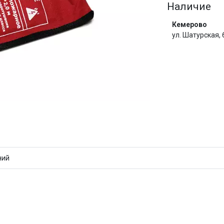
Наличие
Сегодня
Кемерово
25
%
ул. Шатурская,
Добавляйте товары
в корзину
И
Оплачивайте сегодня только
25
% картой любого банка
ний
Получайте товар
выбранный способом
Оставшиеся
75
% будут
списываться