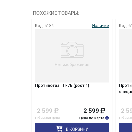
ПОХОЖИЕ ТОВАРЫ:
Наличие
Код: 5184
Наличие
Код: 6
Нет изображения
 м
Противогаз ГП-7Б (рост 1)
Проти
спец.
3 379
2 599
2 599
2 5
на по карте
Обычная цена
Цена по карте
Обычна
НУ
В КОРЗИНУ