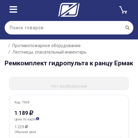
Для клиентов всех банков
Противопожарное оборудование
Разбейте
Лестницы, спасательный инвентарь
оплату
на части
Ремкомплект гидропульта к ранцу Ермак
без переплат
Нет изображения
График платежей
Код: 7958
1 189
Сегодня
Цена по карте
25
%
1 229
Обычная цена