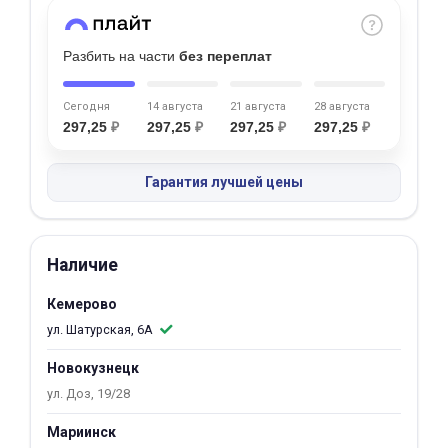
Добавляйте товары
в корзину
Разбить на части
без переплат
Сегодня
14 августа
21 августа
28 августа
Оплачивайте сегодня только
297,25
₽
297,25
₽
297,25
₽
297,25
₽
25
% картой любого банка
Гарантия лучшей цены
Получайте товар
выбранный способом
Наличие
Оставшиеся
75
% будут
Кемерово
списываться
с вашей карты
ул. Шатурская, 6А
по
25
%
каждые 2 недели
Новокузнецк
ул. Доз, 19/28
Мариинск
Подробнее