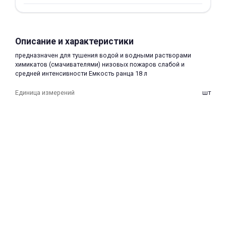
об оплате Плайтом
Описание и характеристики
предназначен для тушения водой и водными растворами
Остались вопросы?
25
химикатов (смачивателями) низовых пожаров слабой и
8 800 302-02-51
средней интенсивности Емкость ранца 18 л
plait.ru
раз в 2
Единица измерений
шт
недели