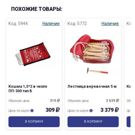
ПОХОЖИЕ ТОВАРЫ:
Код: 5944
Наличие
Код: 5772
Наличие
Код
раз в 2 недели
Кошма 1,5*2 в чехле
Лестница веревочная 5 м
Кара
ПП-300 тип Б
319
3 639
Обычная цена
Обычная цена
Обыч
309
3 379
Цена по карте
Цена по карте
Цена
В КОРЗИНУ
В КОРЗИНУ