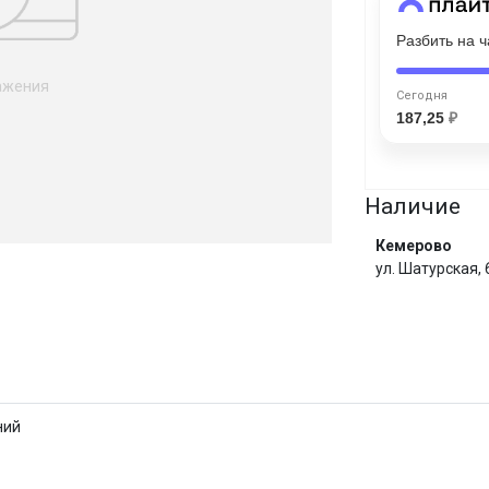
Разбить на 
Сегодня
25
%
ажения
Сегодня
187,25
₽
Добавляйте товары
в корзину
Наличие
Кемерово
ул. Шатурская,
Оплачивайте сегодня только
25
% картой любого банка
И
Получайте товар
выбранный способом
ний
Оставшиеся
75
% будут
списываться