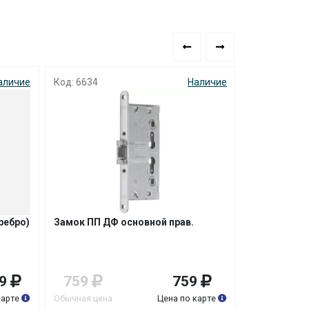
аличие
Код: 6634
Наличие
Код: 6633
ребро)
Замок ПП ДФ основной прав.
Замок ПП Д
9
759
759
759
карте
Обычная цена
Цена по карте
Обычная цена