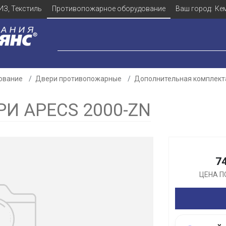
ИЗ, Текстиль
Противопожарное оборудование
Ваш город:
Ке
ование
Двери противопожарные
Дополнительная комплект
И APECS 2000-ZN
Для клиентов всех банков
Разбейте
оплату
7
а части
без переплат
ЦЕНА П
График платежей