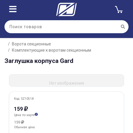
Для клиентов всех банков
Ворота секционные
Разбейте
Комплектующие к воротам секционным
оплату
на части
Заглушка корпуса Gard
без переплат
Нет изображения
График платежей
Код: SZ10518
159
Сегодня
Цена по карте
25
%
159
Обычная цена