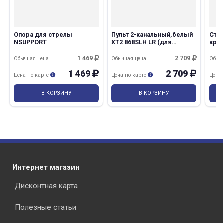
Опора для стрелы
Пульт 2-канальный,белый
Стр
NSUPPORT
XT2 868SLH LR (для
круг
шлагбаума FAAK)
све
и ко
1 469
2 709
Обычная цена
Обычная цена
Обыч
NBO
1 469
2 709
раз в 2 недели
Цена по карте
Цена по карте
Цена
В КОРЗИНУ
В КОРЗИНУ
Интернет магазин
Дисконтная карта
Полезные статьи