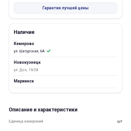
Гарантия лучшей цены
Добавляйте товары
в корзину
Наличие
Оплачивайте сегодня только
25
% картой любого банка
Кемерово
ул. Шатурская, 6А
Получайте товар
Новокузнецк
выбранный способом
ул. Доз, 19/28
Мариинск
Оставшиеся
75
% будут
списываться
с вашей карты
по
25
%
каждые 2 недели
Описание и характеристики
Единица измерений
шт
Подробнее