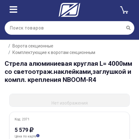
Для клиентов всех банков
Ворота секционные
Разбейте
Комплектующие к воротам секционным
оплату
на части
Стрела алюминиевая круглая L= 4000мм
без переплат
со светоотраж.наклейками,заглушкой и
компл. крепления NBOOM-R4
График платежей
Нет изображения
Сегодня
Код: 2371
25
%
5 579
Цена по карте