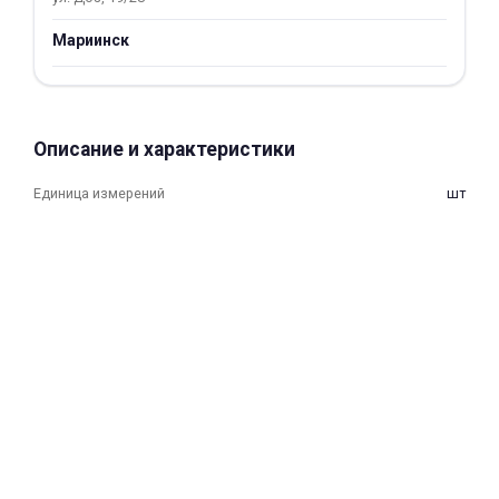
об оплате Плайтом
Мариинск
Остались вопросы?
25
Описание и характеристики
8 800 302-02-51
plait.ru
Единица измерений
шт
раз в 2
недели