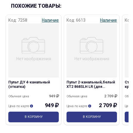
ПОХОЖИЕ ТОВАРЫ:
Код: 7258
Наличие
Код: 6613
Наличие
Код
раз в 2 недели
Нет изображения
Нет изображения
Пульт ДУ 4-канальный
Пульт 2-канальный,белый
Стр
(откатка)
XT2 868SLH LR (для
круг
шлагбаума FAAK)
све
накл
949
2 709
Обычная цена
Обычная цена
Обыч
ком
949
2 709
Цена по карте
Цена по карте
Цена
В КОРЗИНУ
В КОРЗИНУ