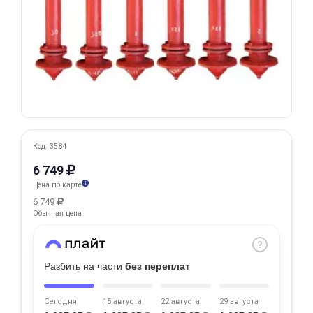
Добавляйте товары
в корзину
Оплачивайте сегодня только
25
% картой любого банка
Получайте товар
Код: 3584
выбранный способом
6 749
Цена по карте
6 749
Оставшиеся
75
% будут
Обычная цена
списываться
с вашей карты
по
25
%
каждые 2 недели
Разбить на части
без переплат
Сегодня
15 августа
22 августа
29 августа
Подробнее