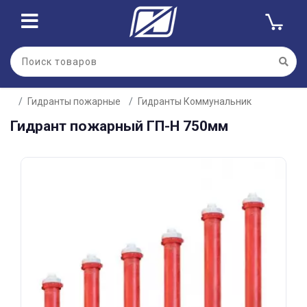
Для клиентов всех банков
Гидранты пожарные
Гидранты Коммунальник
Разбейте
Гидрант пожарный ГП-Н 750мм
оплату
на части
без переплат
График платежей
Сегодня
25
%