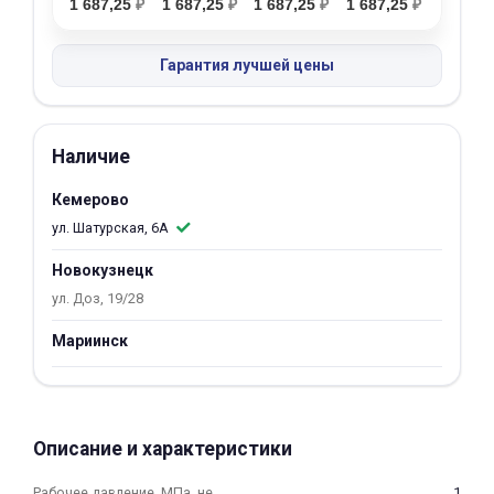
1 687,25
₽
1 687,25
₽
1 687,25
₽
1 687,25
₽
об оплате Плайтом
Гарантия лучшей цены
Остались вопросы?
25
Наличие
8 800 302-02-51
plait.ru
раз в 2
Кемерово
недели
ул. Шатурская, 6А
Новокузнецк
ул. Доз, 19/28
Мариинск
Описание и характеристики
Рабочее давление, МПа, не
1