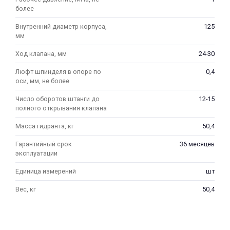
более
Внутренний диаметр корпуса,
125
мм
Ход клапана, мм
24-30
Люфт шпинделя в опоре по
0,4
раз в 2 недели
оси, мм, не более
Число оборотов штанги до
12-15
полного открывания клапана
Масса гидранта, кг
50,4
Гарантийный срок
36 месяцев
эксплуатации
Единица измерений
шт
Вес, кг
50,4