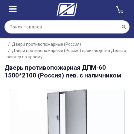
Для клиентов всех банков
Двери противопожарные (Россия)
Разбейте
Двери противопожарные (Россия) производства Дельта
оплату
на части
размер по проему
без переплат
Дверь противопожарная ДПМ-60
1500*2100 (Россия) лев. с наличником
График платежей
Сегодня
25
%