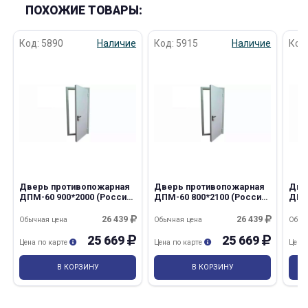
ПОХОЖИЕ ТОВАРЫ:
Код: 5890
Наличие
Код: 5915
Наличие
Код
Дверь противопожарная
Дверь противопожарная
Две
ДПМ-60 900*2000 (Россия)
ДПМ-60 800*2100 (Россия)
ДПМ
лев. с наличником
лев. с наличником
прав
26 439
26 439
Обычная цена
Обычная цена
Обыч
25 669
25 669
Цена по карте
Цена по карте
Цена
В КОРЗИНУ
В КОРЗИНУ