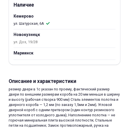
Наличие
об оплате Плайтом
Кемерово
ул. Шатурская, 6А
Новокузнецк
Остались вопросы?
25
8 800 302-02-51
ул. Доз, 19/28
plait.ru
раз в 2
Мариинск
недели
Описание и характеристики
резмер двери в 1с указан по проему, фактический размер
двери по внешним размерам короба на 20 мм меньше в ширину
и высоту (рабочая створка 900 мм) Сталь элементов полотна и
дверного короба — 1,2 мм (по заказу 1,5мм и 2мм); Угловой
дверной короб с одним притвором (один контур резинового
уплотнителя от холодного дыма); Наполнениие полотна — не
горючая минеральная плита высокой плотности; Стальные
петли на подшипнике; Замок противопожарный, ручка на