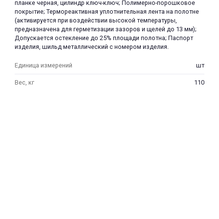
планке черная, цилиндр ключ-ключ; Полимерно-порошковое
покрытие; Термореактивная уплотнительная лента на полотне
(активируется при воздействии высокой температуры,
предназначена для герметизации зазоров и щелей до 13 мм);
Допускается остекление до 25% площади полотна; Паспорт
изделия, шильд металлический с номером изделия.
Единица измерений
шт
раз в 2 недели
Вес, кг
110