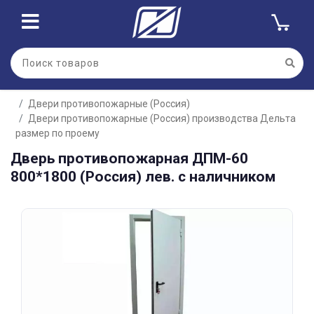
Для клиентов всех банков
Двери противопожарные (Россия)
Разбейте
Двери противопожарные (Россия) производства Дельта
оплату
на части
размер по проему
без переплат
Дверь противопожарная ДПМ-60
800*1800 (Россия) лев. с наличником
График платежей
Сегодня
25
%