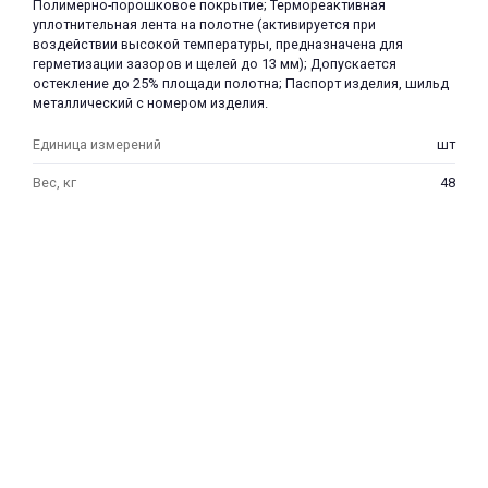
Полимерно-порошковое покрытие; Термореактивная
уплотнительная лента на полотне (активируется при
воздействии высокой температуры, предназначена для
герметизации зазоров и щелей до 13 мм); Допускается
остекление до 25% площади полотна; Паспорт изделия, шильд
металлический с номером изделия.
Единица измерений
шт
раз в 2 недели
Вес, кг
48