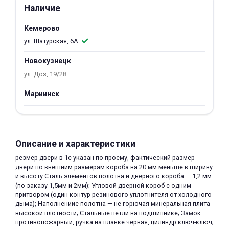
Наличие
об оплате Плайтом
Кемерово
ул. Шатурская, 6А
Новокузнецк
Остались вопросы?
25
8 800 302-02-51
ул. Доз, 19/28
plait.ru
раз в 2
Мариинск
недели
Описание и характеристики
резмер двери в 1с указан по проему, фактический размер
двери по внешним размерам короба на 20 мм меньше в ширину
и высоту Сталь элементов полотна и дверного короба — 1,2 мм
(по заказу 1,5мм и 2мм); Угловой дверной короб с одним
притвором (один контур резинового уплотнителя от холодного
дыма); Наполнениие полотна — не горючая минеральная плита
высокой плотности; Стальные петли на подшипнике; Замок
противопожарный, ручка на планке черная, цилиндр ключ-ключ;