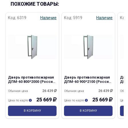
ПОХОЖИЕ ТОВАРЫ:
Код: 6319
Наличие
Код: 5919
Наличие
Код
Дверь противопожарная
Дверь противопожарная
Две
ДПМ-60 800*2000 (Россия)
ДПМ-60 900*2100 (Россия)
ДПМ
лев. с наличником
лев. с наличником
прав
26 439
26 439
Обычная цена
Обычная цена
Обыч
25 669
25 669
Цена по карте
Цена по карте
Цена
В КОРЗИНУ
В КОРЗИНУ