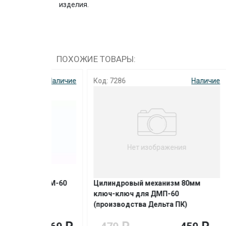
изделия.
ПОХОЖИЕ ТОВАРЫ:
Наличие
Код: 7286
Наличие
Код: 5
Нет изображения
я ДПМ-60
Цилиндровый механизм 80мм
Дверь
с
ключ-ключ для ДМП-60
1500*2
(производства Дельта ПК)
налич