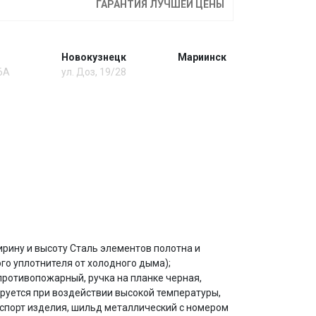
ГАРАНТИЯ ЛУЧШЕЙ ЦЕНЫ
Новокузнецк
Мариинск
 6А
ул. Доз, 19/28
ирину и высоту Сталь элементов полотна и
ого уплотнителя от холодного дыма);
противопожарный, ручка на планке черная,
руется при воздействии высокой температуры,
аспорт изделия, шильд металлический с номером