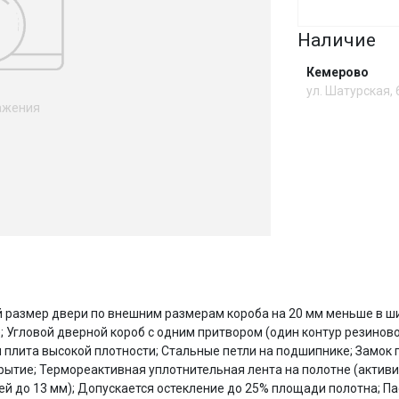
Наличие
Сегодня
25
%
Кемерово
ул. Шатурская,
ажения
Добавляйте товары
в корзину
Оплачивайте сегодня только
25
% картой любого банка
И
ий размер двери по внешним размерам короба на 20 мм меньше в ш
Получайте товар
выбранный способом
); Угловой дверной короб с одним притвором (один контур резинов
плита высокой плотности; Стальные петли на подшипнике; Замок 
ытие; Термореактивная уплотнительная лента на полотне (активи
Оставшиеся
75
% будут
списываться
й до 13 мм); Допускается остекление до 25% площади полотна; П