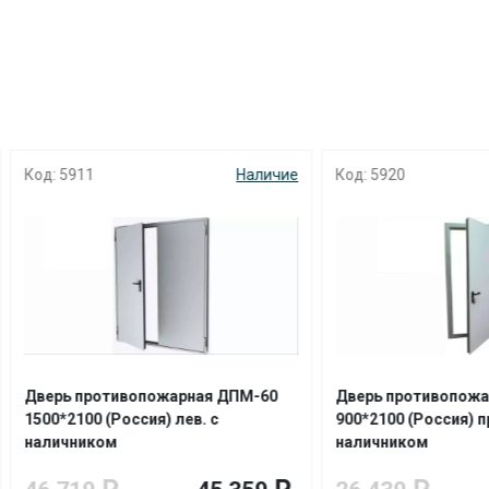
с вашей карты
по
25
%
каждые 2 недели
Подробнее
об оплате Плайтом
911
Наличие
Код: 5920
Н
25
раз в 2
Остались вопросы?
недели
8 800 302-02-51
plait.ru
 противопожарная ДПМ-60
Дверь противопожарная ДП
100 (Россия) лев. с
900*2100 (Россия) прав. с
ником
наличником