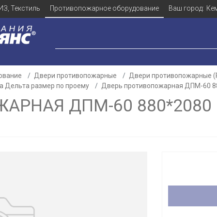
ИЗ, Текстиль
Противопожарное оборудование
Ваш город:
Ке
ование
Двери противопожарные
Двери противопожарные (
а Дельта размер по проему
Дверь противопожарная ДПМ-60 880
РНАЯ ДПМ-60 880*2080 (
Для клиентов всех банков
Разбейте
оплату
а части
без переплат
График платежей