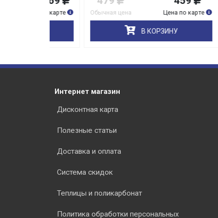
25 669
479
459
46 7
на по карте
Обычная цена
Цена по карте
Обычна
НУ
В КОРЗИНУ
Интернет магазин
Дисконтная карта
Полезные статьи
Доставка и оплата
Система скидок
Теплицы и поликарбонат
Политика обработки персональных