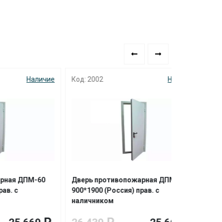
аличие
Код: 2002
Наличие
Код: 5915
М-60
Дверь противопожарная ДПМ-60
Дверь прот
900*1900 (Россия) прав. с
800*2100 (Ро
наличником
наличником