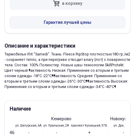
в корзину
Гарантия лучшей цены
Описание и характеристики
Термобелье Ifrit "Samedi". Ткань: Fleece RipStop плотностью180 гр./м2
- сохраняет тепло, а при перегреве отводит влагу (пот) с поверхности
тела. Состав: 100% Полиэстер. Новые швы технологии SkillProtekt.
Цвет черный.¶активность Низкая: Применение со вторым и третьим
слоем одежды -18°C -22°C¶¶активность Средняя: Применение со
вторым и третьим слоем одежды -26°C -30°C¶¶активность Высокая:
Применение со вторым и третьим слоем одежды -34°C -40°C¶
Наличие
Кемерово
Новокузнец
ул. Шатурская, 6А
ул. Уральская, 2А
проспект Кузнецкий, 97Б
ул. Доз, 19/28
46
-
-
+
-