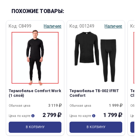
ПОХОЖИЕ ТОВАРЫ:
Код: C8499
Наличие
Код: 001249
Наличие
Код
Термобелье Comfort Work
Термобелье ТБ-002 IFRIT
Тер
(1 слой)
Comfort
Clas
3 119
1 999
Обычная цена
Обычная цена
Обыч
2 799
1 799
Цена по карте
Цена по карте
Цена
В КОРЗИНУ
В КОРЗИНУ