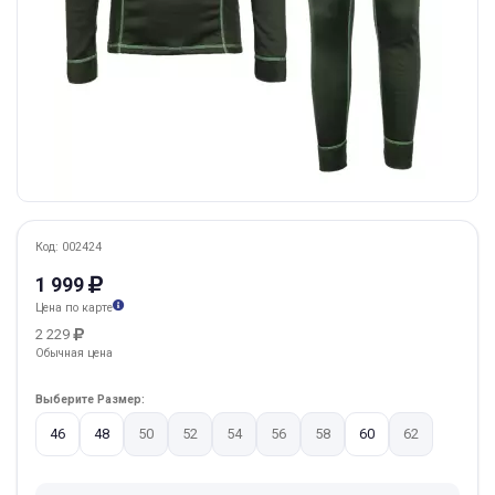
Код: 002424
1 999
Цена по карте
2 229
Обычная цена
Выберите Размер:
46
48
50
52
54
56
58
60
62