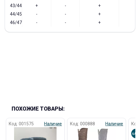
43/44
+
-
+
+
44/45
-
-
+
-
46/47
-
-
+
-
ПОХОЖИЕ ТОВАРЫ:
Код: 001575
Наличие
Код: 000888
Наличие
Код
SAL