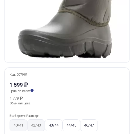
Код: 007987
1 599
Цена по карте
1 779
Обычная цена
Выберите Размер:
40/41
42/43
43/44
44/45
46/47