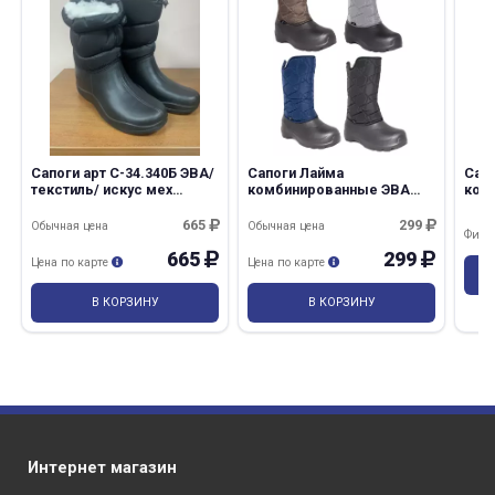
Сапоги арт С-34.340Б ЭВА/
Сапоги Лайма
Сапо
текстиль/ искус мех
комбинированные ЭВА
ком
женские
женские
женс
665
299
Обычная цена
Обычная цена
Фина
665
299
Цена по карте
Цена по карте
В КОРЗИНУ
В КОРЗИНУ
Интернет магазин