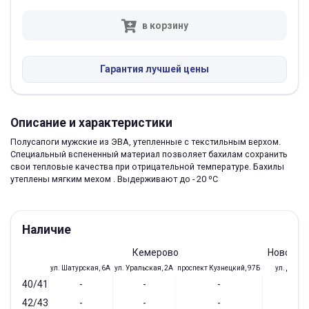
в корзину
Гарантия лучшей цены
Описание и характеристики
Полусапоги мужские из ЭВА, утепленные с текстильным верхом.
Специальный вспененный материал позволяет бахилам сохранить
свои тепловые качества при отрицательной температуре. Бахилы
утеплены мягким мехом . Выдерживают до - 20 ºС
Наличие
Кемерово
Новокуз
ул. Шатурская, 6А
ул. Уральская, 2А
проспект Кузнецкий, 97Б
ул. Доз, 1
40/41
-
-
-
-
42/43
-
-
-
-