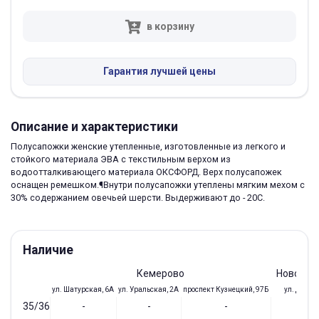
в корзину
Гарантия лучшей цены
Описание и характеристики
Полусапожки женские утепленные, изготовленные из легкого и
стойкого материала ЭВА с текстильным верхом из
водоотталкивающего материала ОКСФОРД. Верх полусапожек
оснащен ремешком.¶Внутри полусапожки утеплены мягким мехом с
30% содержанием овечьей шерсти. Выдерживают до - 20С.
Наличие
Кемерово
Новокуз
ул. Шатурская, 6А
ул. Уральская, 2А
проспект Кузнецкий, 97Б
ул. Доз, 1
35/36
-
-
-
-