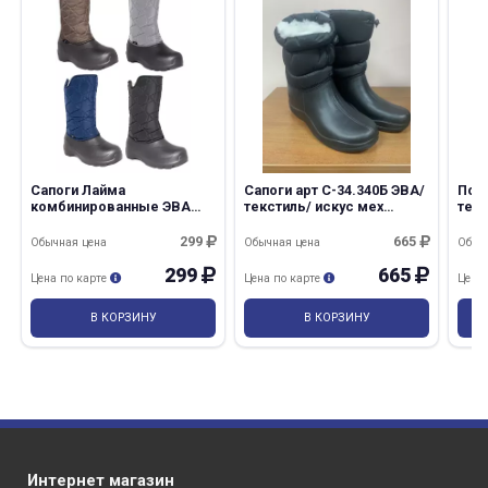
Сапоги Лайма
Сапоги арт С-34.340Б ЭВА/
Полу
комбинированные ЭВА
текстиль/ искус мех
тек
женские
женские
299
665
Обычная цена
Обычная цена
Обыч
299
665
Цена по карте
Цена по карте
Цена
В КОРЗИНУ
В КОРЗИНУ
Интернет магазин