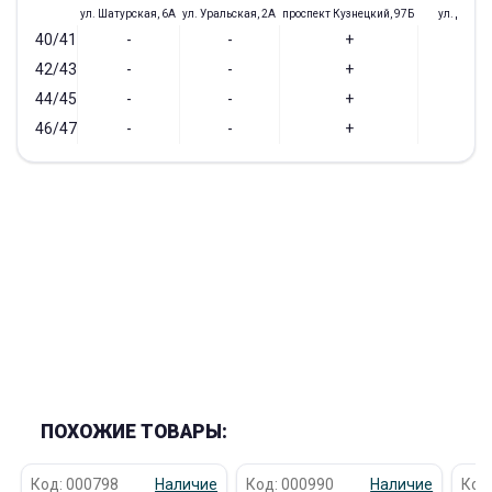
ул. Шатурская, 6А
ул. Уральская, 2А
проспект Кузнецкий, 97Б
ул. Доз, 1
40/41
-
-
+
-
42/43
-
-
+
+
44/45
-
-
+
+
46/47
-
-
+
-
ПОХОЖИЕ ТОВАРЫ:
Код: 000798
Наличие
Код: 000990
Наличие
Код