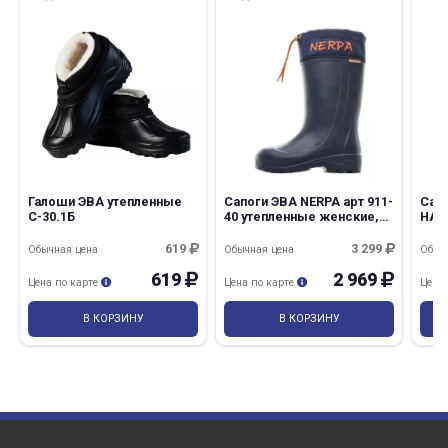
Галоши ЭВА утепленные
Сапоги ЭВА NERPA арт 911-
Сапо
С-30.1Б
40 утепленные женские,
НАШ
вставка ТЭП
уте
619
3 299
Обычная цена
Обычная цена
Обыч
619
2 969
Цена по карте
Цена по карте
Цена
В КОРЗИНУ
В КОРЗИНУ