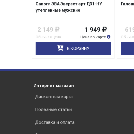
ght модель
Сапоги ЭВА Эверест арт Д31-НУ
Галош
е ПЕ-17
утепленные мужские
2 249
2 149
1 949
61
на по карте
Обычная цена
Цена по карте
Обычна
НУ
В КОРЗИНУ
Интернет магазин
Дисконтная карта
Полезные статьи
Доставка и оплата