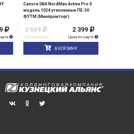
НУ
Сапоги ЭВА NordMan Active Pro S
Сапоги ЭВА
модель 1024 утепленные ПЕ-30
737 утепле
ФУТМ (Минпромторг)
ЖФУТМ
9
2 669
2 399
2 339
карте
Обычная цена
Цена по карте
Обычная цена
В КОРЗИНУ