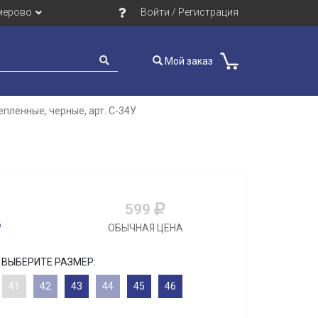
мерово
Войти / Регистрация
Мой заказ
пленные, черные, арт. C-34У
599
ОБЫЧНАЯ ЦЕНА
ВЫБЕРИТЕ РАЗМЕР:
41
42
43
44
45
46