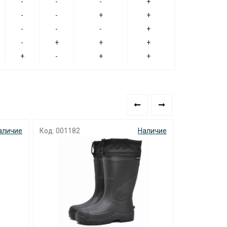
-
-
-
+
-
-
+
+
-
-
-
+
-
+
+
+
+
-
+
+
аличие
Код: 001182
Наличие
Код: 001103