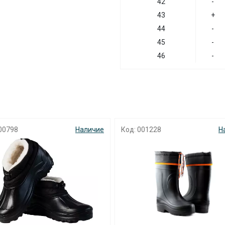
42
-
43
+
44
-
45
-
46
-
00798
Наличие
Код: 001228
Н