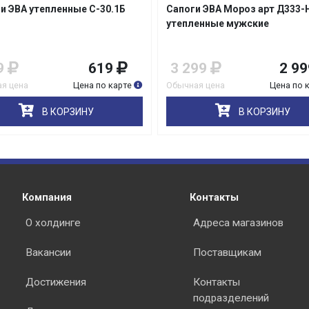
и ЭВА утепленные С-30.1Б
Сапоги ЭВА Мороз арт Д333-
утепленные мужские
9
619
3 299
2 99
я цена
Цена по карте
Обычная цена
Цена по 
В КОРЗИНУ
В КОРЗИНУ
Компания
Контакты
О холдинге
Адреса магазинов
Вакансии
Поставщикам
Достижения
Контакты
подразделений