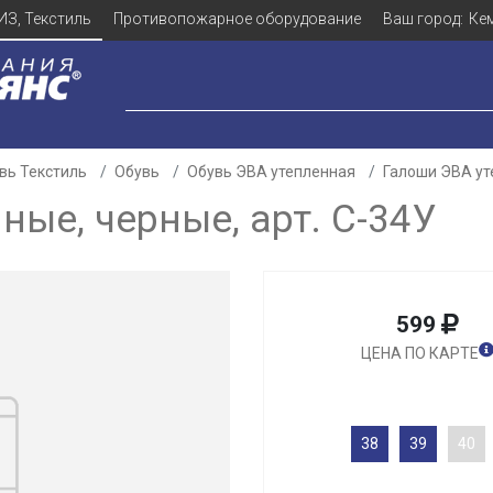
ИЗ, Текстиль
Противопожарное оборудование
Ваш город:
Ке
вь Текстиль
Обувь
Обувь ЭВА утепленная
Галоши ЭВА уте
ые, черные, арт. C-34У
599
ЦЕНА ПО КАРТЕ
38
39
40