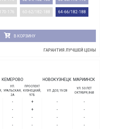
170-176
60-62/182-188
64-66/182-188
В КОРЗИНУ
ГАРАНТИЯ ЛУЧШЕЙ ЦЕНЫ
КЕМЕРОВО
НОВОКУЗНЕЦК
МАРИИНСК
УЛ.
ПРОСПЕКТ
УЛ. 50 ЛЕТ
,
УРАЛЬСКАЯ,
КУЗНЕЦКИЙ,
УЛ. ДОЗ, 19/28
ОКТЯБРЯ, 86В
2А
97Б
-
+
-
-
-
+
-
-
-
-
-
-
-
-
-
-