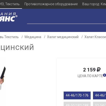
ИЗ, Текстиль
Противопожарное оборудование
Ваш город:
Ке
вь Текстиль
Медицина
Халат медицинский
Халат Класс
ицинский
2 159
ЦЕНА ПО КАРТЕ
44-46/170-176
44-46/
48-50/182-188
52-54/