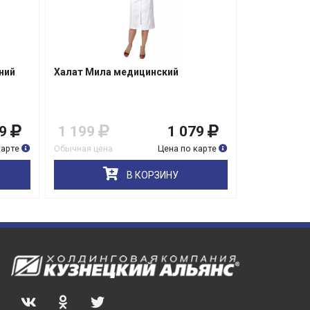
ний
Халат Мила медицинский
Халат меди
9
1 199
1 079
1 599
карте
Обычная цена
Цена по карте
Обычная цена
В КОРЗИНУ