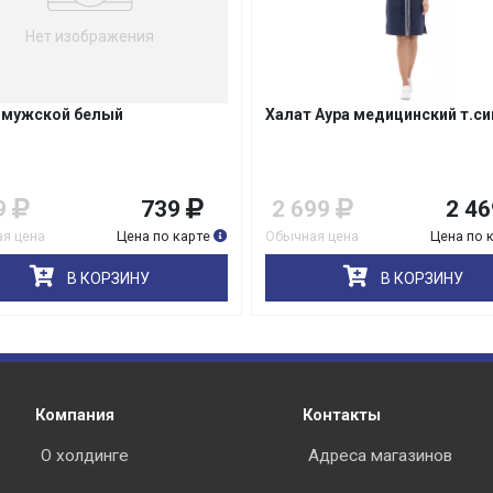
Нет изображения
 мужской белый
Халат Аура медицинский т.си
9
739
2 699
2 46
я цена
Цена по карте
Обычная цена
Цена по 
В КОРЗИНУ
В КОРЗИНУ
Компания
Контакты
О холдинге
Адреса магазинов