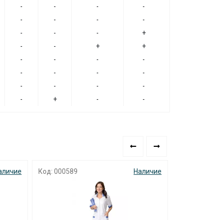
-
-
-
-
-
-
-
-
-
-
-
+
-
-
+
+
-
-
-
-
-
-
-
-
-
-
-
-
-
+
-
-
аличие
Код: 000589
Наличие
Код: 000945