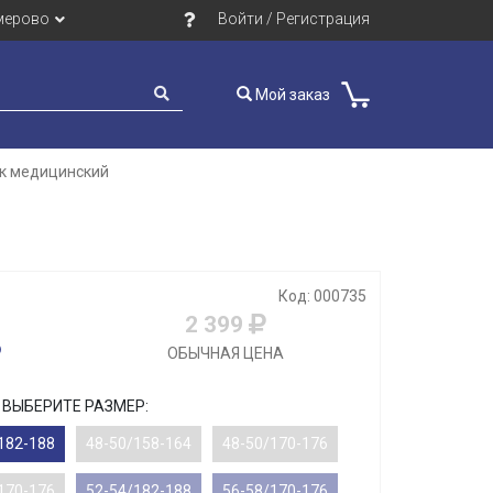
мерово
Войти / Регистрация
Мой заказ
ик медицинский
Код: 000735
2 399
ОБЫЧНАЯ ЦЕНА
ВЫБЕРИТЕ РАЗМЕР:
182-188
48-50/158-164
48-50/170-176
170-176
52-54/182-188
56-58/170-176