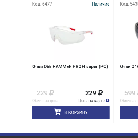
Наличие
Код: 5438
Наличие
Код: 9
 super (PC)
Очки О16 АЙРЕКС Nord (5-2,5 РС)
Очки 
229
599
599
17
на по карте
Обычная цена
Цена по карте
Обычна
НУ
В КОРЗИНУ