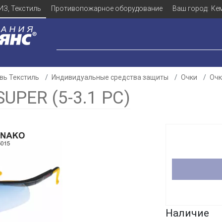
ИЗ, Текстиль
Противопожарное оборудование
Ваш город:
Ке
вь Текстиль
Индивидуальные средства защиты
Очки
Очк
PER (5-3.1 PC)
Для клиентов всех банков
Разбейте
оплату
а части
без переплат
График платежей
Наличие