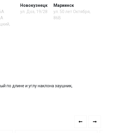
Новокузнецк
Мариинск
 6А
ул. Доз, 19/28
ул. 50 лет Октября,
2А
86В
цкий,
й по длине и углу наклона заушник,