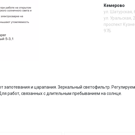
Кемерово
Сегодня
ул. Шатурская,
25
%
ул. Уральская, 
проспект Кузне
97Б
Добавляйте товары
в корзину
И
Оплачивайте сегодня только
25
% картой любого банка
от запотевания и царапания. Зеркальный светофильтр. Регулируемы
Для работ, связанных с длительным пребыванием на солнце.
Получайте товар
выбранный способом
Оставшиеся
75
% будут
списываться