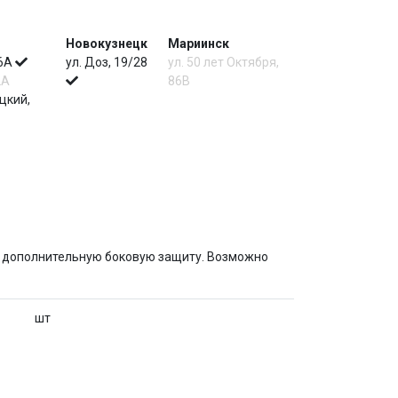
Новокузнецк
Мариинск
 6А
ул. Доз, 19/28
ул. 50 лет Октября,
2А
86В
цкий,
т дополнительную боковую защиту. Возможно
шт