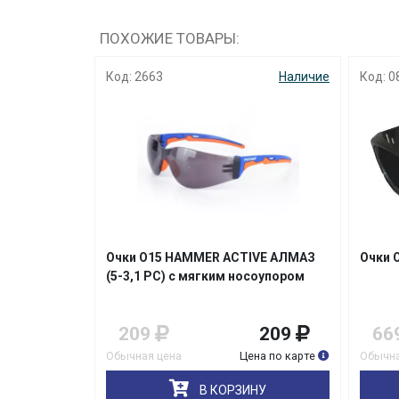
ПОХОЖИЕ ТОВАРЫ:
Наличие
Код: 2663
Наличие
Код: 0
5-2,5 РС)
Очки О15 HAMMER ACTIVЕ АЛМАЗ
Очки 
(5-3,1 PC) с мягким носоупором
599
209
209
66
на по карте
Обычная цена
Цена по карте
Обычна
НУ
В КОРЗИНУ