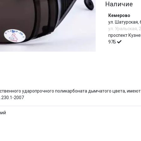
Наличие
Сегодня
Кемерово
25
%
ул. Шатурская,
ул. Уральская, 
проспект Кузне
97Б
Добавляйте товары
в корзину
И
Оплачивайте сегодня только
25
% картой любого банка
ественного ударопрочного поликарбоната дымчатого цвета, имею
.230.1-2007
Получайте товар
выбранный способом
ний
Оставшиеся
75
% будут
списываться