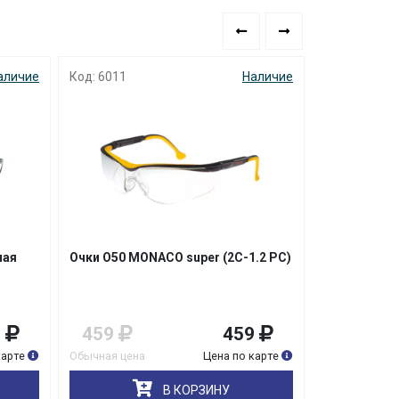
аличие
Код: 6011
Наличие
Код: 5502
ная
Очки О50 MONACO super (2C-1.2 PC)
Очки О58 ВЕ
9
459
459
229
карте
Обычная цена
Цена по карте
Обычная цена
В КОРЗИНУ