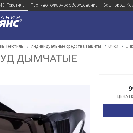
ИЗ, Текстиль
Противопожарное оборудование
Ваш город:
Ке
вь Текстиль
Индивидуальные средства защиты
Очки
Очк
РУД ДЫМЧАТЫЕ
Для клиентов всех банков
9
Разбейте
оплату
ЦЕНА П
а части
без переплат
График платежей