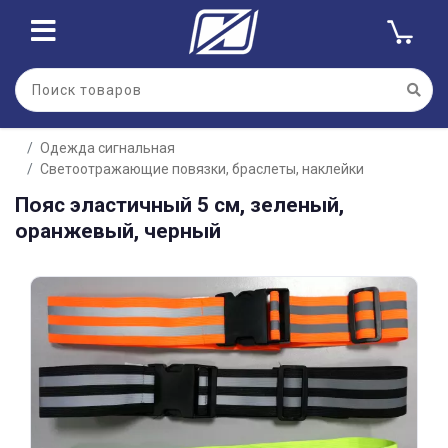
Для клиентов всех банков
Одежда сигнальная
Разбейте
Светоотражающие повязки, браслеты, наклейки
оплату
на части
Пояс эластичный 5 см, зеленый,
без переплат
оранжевый, черный
График платежей
Сегодня
25
%