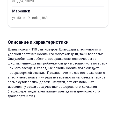
ул. Доз, 19/28
об оплате Плайтом
Мариинск
ул. 50 лет Октября, 86В
Остались вопросы?
25
8 800 302-02-51
Описание и характеристики
plait.ru
раз в 2
Длина пояса – 110 сантиметров. Благодаря эластичности и
недели
удобной застежке носить его могут как дети, так и взрослые.
Они удобны для ребенка, возвращающегося вечером из
школы, пешехода на пробежке или для мотоциклиста во время
ночного заезда. В холодные сезоны носить пояс следует
поверх верхней одежды. Предназначение светоотражающего
эластичного пояса – улучшать заметность человека в темное
время суток вблизи дорожных путей, а также повышать
дисциплину среди всех участников дорожного движения
(пешеходов, водителей, владельцев двух- и трехколесного
транспорта и т.п.).