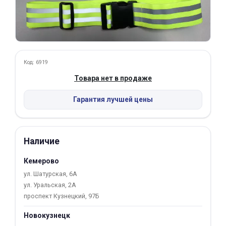
Добавляйте товары
в корзину
Оплачивайте сегодня только
Код: 6919
25
% картой любого банка
Товара нет в продаже
Гарантия лучшей цены
Получайте товар
выбранный способом
Наличие
Оставшиеся
75
% будут
Кемерово
списываться
с вашей карты
ул. Шатурская, 6А
по
25
%
каждые 2 недели
ул. Уральская, 2А
проспект Кузнецкий, 97Б
Новокузнецк
Подробнее