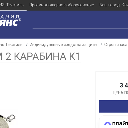
ИЗ, Текстиль
Противопожарное оборудование
Ваш город:
Ке
вь Текстиль
Индивидуальные средства защиты
Строп спас
М 2 КАРАБИНА К1
Для клиентов всех банков
3 
Разбейте
оплату
ЦЕНА П
а части
без переплат
График платежей