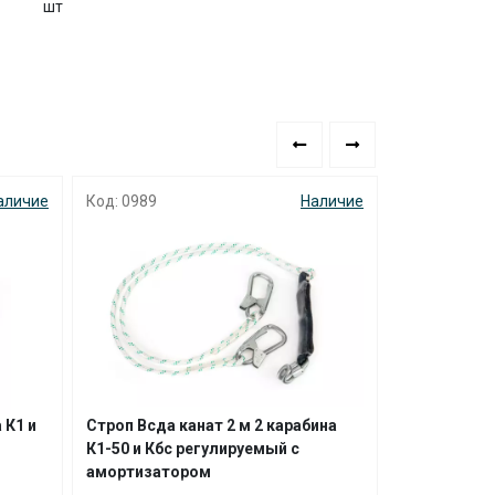
шт
аличие
Код: 0989
Наличие
Код: 1475
 К1 и
Строп Всда канат 2 м 2 карабина
Строп А лен
К1-50 и Кбс регулируемый с
и Кбс с ам
амортизатором