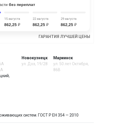
части
без переплат
15 августа
22 августа
29 августа
862,25
₽
862,25
₽
862,25
₽
ГАРАНТИЯ ЛУЧШЕЙ ЦЕНЫ
Новокузнецк
Мариинск
 6А
ул. Доз, 19/28
ул. 50 лет Октября,
2А
86В
цкий,
ерживающих систем. ГОСТ Р ЕН 354 — 2010