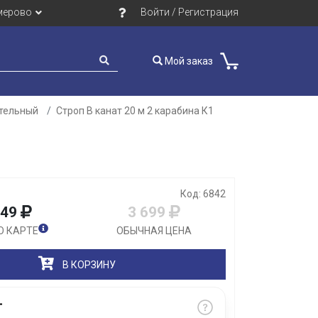
мерово
Войти / Регистрация
Мой заказ
ательный
Строп В канат 20 м 2 карабина К1
Закрыть
Код: 6842
449
3 699
О КАРТЕ
ОБЫЧНАЯ ЦЕНА
В КОРЗИНУ