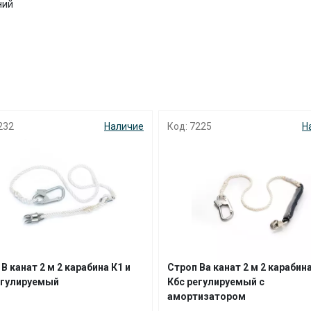
ний
с вашей карты
по
25
%
каждые 2 недели
Подробнее
об оплате Плайтом
232
Наличие
Код: 7225
Н
25
раз в 2
Остались вопросы?
недели
8 800 302-02-51
plait.ru
В канат 2 м 2 карабина К1 и
Строп Ва канат 2 м 2 карабина
егулируемый
Кбс регулируемый с
амортизатором