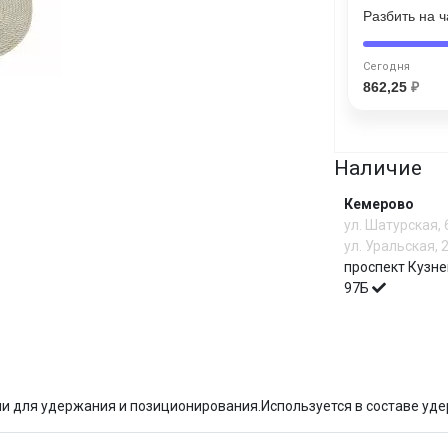
Разбить на 
Сегодня
25
%
Сегодня
862,25
₽
Наличие
Добавляйте товары
в корзину
Кемерово
ул. Шатурская,
ул. Уральская, 
Оплачивайте сегодня только
проспект Кузне
25
% картой любого банка
97Б
Получайте товар
выбранный способом
И
ми для удержания и позиционирования.Используется в составе уд
Оставшиеся
75
% будут
списываться