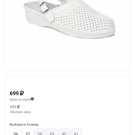
699
Цена по карте
699
Обычная цена
Выберите Размер:
36
37
38
39
40
41