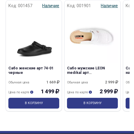
Код: 001457
Наличие
Код: 001901
Наличие
Код
Сабо женские арт 74-01
Сабо мужские LEON
Саб
черные
medikal арт
нат
MED230MB,MW
(Ми
1 669
2 999
Обычная цена
Обычная цена
Обыч
1 499
2 999
Цена по карте
Цена по карте
Цена
В КОРЗИНУ
В КОРЗИНУ