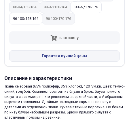
80-84/158-164
88-92/158-164
88-92/170-176
96-100/158-164
96-100/170-176
в корзину
Гарантия лучшей цены
Описание и характеристики
Ткань смесовая (65% полиэфир, 35% хлопок), 120 г/м.кв. Цвет: темно-
синий, голубой. Комплект состоит из блузы и брюк. Блуза прямого
силуэта с асимметричным решением в верхней части, с V-образным
вырезом горловины. Двойные накладные карманы по низу с
деталями из отделочной ткани. Рукава втачные короткие. По бокам
по низу блузы небольшие разрезы. Брюки прямого силуэта с
эластичным поясом на резинке.