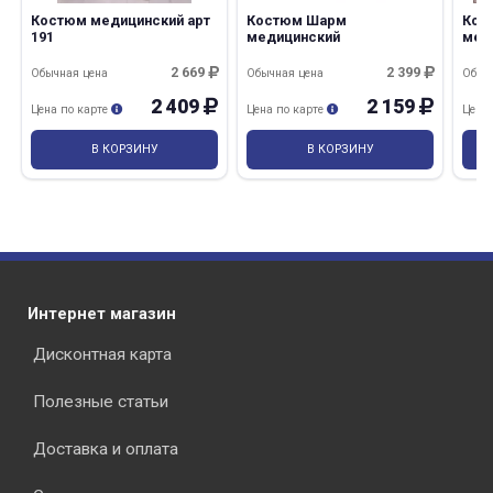
Костюм медицинский арт
Костюм Шарм
Кос
191
медицинский
мед
жен
2 669
2 399
Обычная цена
Обычная цена
Обыч
2 409
2 159
Цена по карте
Цена по карте
Цена
В КОРЗИНУ
В КОРЗИНУ
Интернет магазин
Дисконтная карта
Полезные статьи
Доставка и оплата