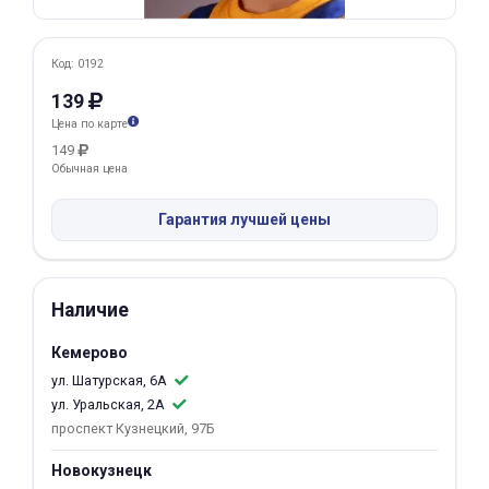
Добавляйте товары
в корзину
Код: 0192
139
Цена по карте
Оплачивайте сегодня только
149
25
% картой любого банка
Обычная цена
Гарантия лучшей цены
Получайте товар
выбранный способом
Наличие
Оставшиеся
75
% будут
Кемерово
списываться
с вашей карты
по
25
%
каждые 2 недели
ул. Шатурская, 6А
ул. Уральская, 2А
проспект Кузнецкий, 97Б
Новокузнецк
Подробнее