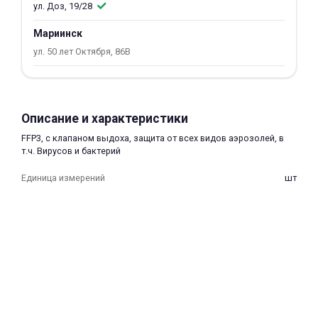
ул. Доз, 19/28
об оплате Плайтом
Мариинск
ул. 50 лет Октября, 86В
Остались вопросы?
25
8 800 302-02-51
Описание и характеристики
plait.ru
раз в 2
FFP3, с клапаном выдоха, защита от всех видов аэрозолей, в
недели
т.ч. Вирусов и бактерий
Единица измерений
шт