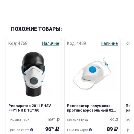
ПОХОЖИЕ ТОВАРЫ:
Код: 4768
Наличие
Код: 4439
Наличие
Код
раз в 2 недели
Респиратор 2011 PHSV
Респиратор полумаска
Пол
FFP1 NR D 10/180
противоаэрозольный 0212
раз
НРЗ FFP2
106
90
99
Обычная цена
Обычная цена
Обыч
96
89
90
Цена по карте
Цена по карте
Цена