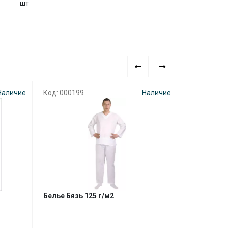
шт
аличие
Код: 000199
Наличие
Код: 000038
Белье Бязь 125 г/м2
Белье трик