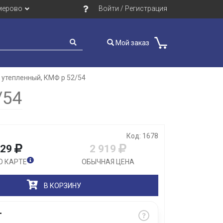
мерово
Войти / Регистрация
Мой заказ
n утепленный, КМФ р 52/54
Закрыть
/54
Код: 1678
629
2 919
О КАРТЕ
ОБЫЧНАЯ ЦЕНА
В КОРЗИНУ