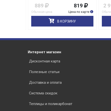
1 149
889
819
2 9
на по карте
Обычная цена
Цена по карте
Обычна
НУ
В КОРЗИНУ
Интернет магазин
Дисконтная карта
Полезные статьи
Доставка и оплата
Система скидок
Теплицы и поликарбонат