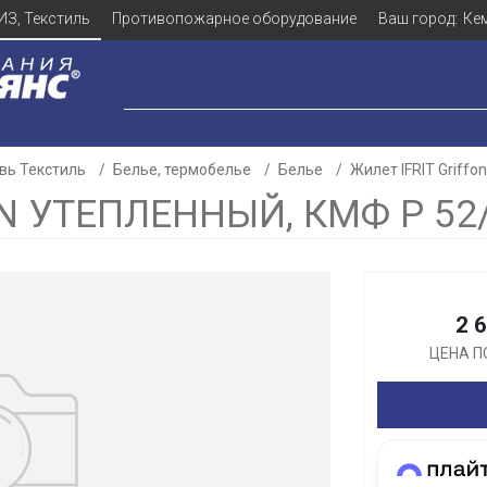
ИЗ, Текстиль
Противопожарное оборудование
Ваш город:
Ке
вь Текстиль
Белье, термобелье
Белье
Жилет IFRIT Griffo
ON УТЕПЛЕННЫЙ, КМФ Р 52
Для клиентов всех банков
2 
Разбейте
оплату
ЦЕНА П
а части
без переплат
График платежей