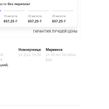
части
без переплат
15 августа
22 августа
29 августа
657,25
₽
657,25
₽
657,25
₽
ГАРАНТИЯ ЛУЧШЕЙ ЦЕНЫ
Новокузнецк
Мариинск
 6А
ул. Доз, 19/28
ул. 50 лет Октября,
2А
86В
цкий,