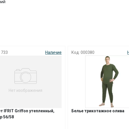
ний
с вашей карты
по
25
%
каждые 2 недели
Подробнее
об оплате Плайтом
733
Наличие
Код: 000380
Н
25
раз в 2
Остались вопросы?
недели
8 800 302-02-51
Нет изображения
plait.ru
IFRIT Griffon утепленный,
Белье трикотажное олива
 56/58