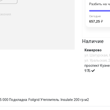
Разбить на 
Сегодня
ажения
25
%
Сегодня
657,25
₽
Наличие
Добавляйте товары
в корзину
Кемерово
ул. Шатурская,
ул. Уральская, 
Оплачивайте сегодня только
проспект Кузне
25
% картой любого банка
97Б
Получайте товар
выбранный способом
И
000 Подкладка: Foilgrid Утеплитель: Insulate 200 гр.м2
Оставшиеся
75
% будут
списываться