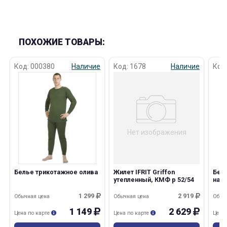
ПОХОЖИЕ ТОВАРЫ:
Код: 000380
Наличие
Код: 1678
Наличие
Код
раз в 2 недели
Нет изображения
Белье трикотажное олива
Жилет IFRIT Griffon
Бел
утепленный, КМФ р 52/54
начё
1 299
2 919
Обычная цена
Обычная цена
Обыч
1 149
2 629
Цена по карте
Цена по карте
Цена