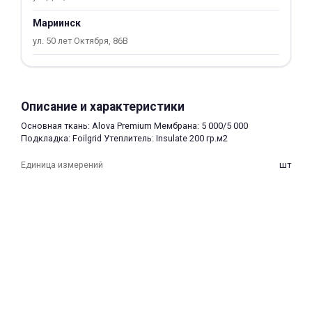
об оплате Плайтом
Мариинск
ул. 50 лет Октября, 86В
Остались вопросы?
25
8 800 302-02-51
Описание и характеристики
plait.ru
раз в 2
Основная ткань: Alova Premium Мембрана: 5 000/5 000
недели
Подкладка: Foilgrid Утеплитель: Insulate 200 гр.м2
Единица измерений
шт