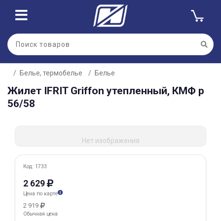
Для клиентов всех банков
Белье, термобелье
Белье
Разбейте
Жилет IFRIT Griffon утепленный, КМФ р
оплату
на части
56/58
без переплат
Нет изображения
График платежей
Код: 1733
Сегодня
2 629
25
%
Цена по карте
2 919
Обычная цена