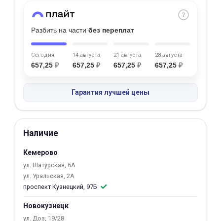
Добавляйте товары
в корзину
Разбить на части
без переплат
Сегодня
14 августа
21 августа
28 августа
Оплачивайте сегодня только
657,25
₽
657,25
₽
657,25
₽
657,25
₽
25
% картой любого банка
Гарантия лучшей цены
Получайте товар
выбранный способом
Наличие
Оставшиеся
75
% будут
Кемерово
списываться
с вашей карты
ул. Шатурская, 6А
по
25
%
каждые 2 недели
ул. Уральская, 2А
проспект Кузнецкий, 97Б
Новокузнецк
Подробнее
ул. Доз, 19/28