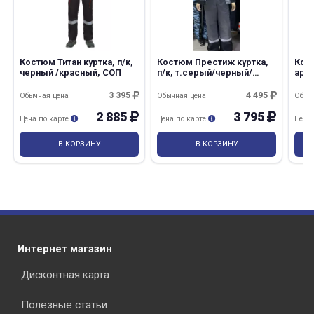
Костюм Титан куртка, п/к,
Костюм Престиж куртка,
Кос
черный /красный, СОП
п/к, т.серый/черный/
арт.
лимон
вас
3 395
4 495
Обычная цена
Обычная цена
Обыч
2 885
3 795
Цена по карте
Цена по карте
Цена
В КОРЗИНУ
В КОРЗИНУ
Интернет магазин
Дисконтная карта
Полезные статьи