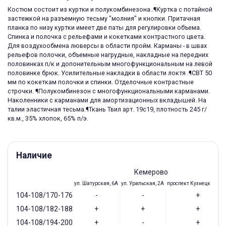
Костюм состоит из куртки и полукомбинезона..¶Куртка с потайной
застежкой на разъемную тесьму "молния" и кнопки. Притачная
планка по низу куртки имеет две паты для регулировки объема.
Спинка и полочка с рельефами и кокетками контрастного цвета.
Для воздухообмена люверсы в области пройм. Карманы - в швах
рельефов полочки, объемные нагрудные, накладные на передних
половинках п/к и допонительным многофункциональным на левой
половинке брюк. Усилительные накладки в области локтя .¶СВТ 50
мм по кокеткам полочки и спинки. Отделочные контрастные
строчки. ¶Полукомбинезон с многофункциональными карманами.
Наколенники с карманами для амортизационных вкладышей. На
талии эластичная тесьма.¶Ткань Твил арт. 19с19, плотность 245 г/
кв.м., 35% хлопок, 65% п/э.
Наличие
Кемерово
ул. Шатурская, 6А
ул. Уральская, 2А
проспект Кузнецкий, 97
104-108/170-176
-
-
+
104-108/182-188
+
+
+
104-108/194-200
+
-
+