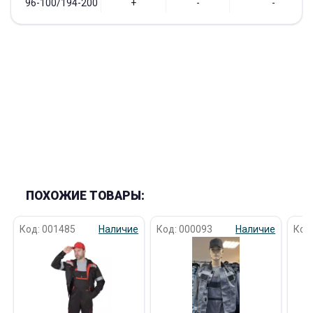
96-100/194-200
+
-
-
ПОХОЖИЕ ТОВАРЫ:
Код: 001485
Наличие
Код: 000093
Наличие
Код