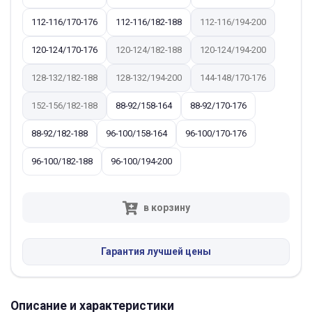
112-116/170-176
112-116/182-188
112-116/194-200
120-124/170-176
120-124/182-188
120-124/194-200
128-132/182-188
128-132/194-200
144-148/170-176
152-156/182-188
88-92/158-164
88-92/170-176
88-92/182-188
96-100/158-164
96-100/170-176
96-100/182-188
96-100/194-200
в корзину
Гарантия лучшей цены
Описание и характеристики