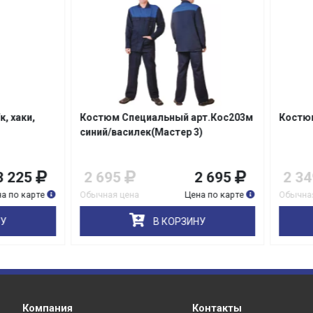
м Специальный арт.Кос203м
Костюм Специалист-2
/василек(Мастер 3)
95
2 695
2 349
2 11
я цена
Цена по карте
Обычная цена
Цена по 
В КОРЗИНУ
В КОРЗИНУ
Компания
Контакты