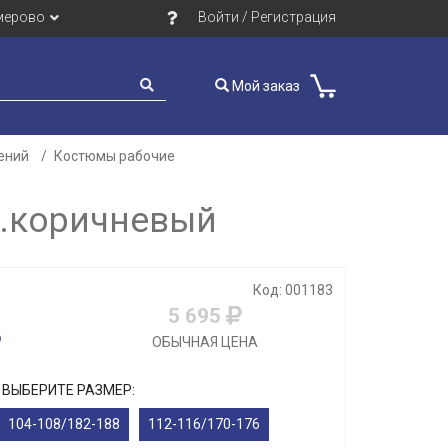
мерово
Войти / Регистрация
Мой заказ
ений
Костюмы рабочие
т.коричневый
Код: 001183
5 695
ОБЫЧНАЯ ЦЕНА
ВЫБЕРИТЕ РАЗМЕР:
104-108/182-188
112-116/170-176