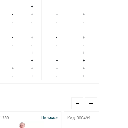
-
+
-
-
-
+
+
+
-
-
-
-
-
-
-
-
-
+
-
+
-
-
-
-
-
+
+
+
-
+
+
+
+
+
+
+
-
+
-
+
аличие
Код: 000499
Наличие
Код: 000160