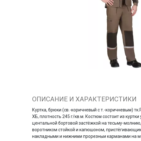
ОПИСАНИЕ И ХАРАКТЕРИСТИКИ
Куртка, брюки (св.-коричневый с т.-коричневым) тк.
ХБ, плотность 245 г/кв.м. Костюм состоит из куртки
центальной бортовой застёжкой на тесьму-молнию,
воротником стойкой и капюшоном, пристёгивающи
накладными и нижними прорезныи карманами на мо