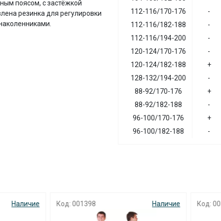
чным поясом, с застёжкой
112-116/170-176
-
влена резинка для регулировки
наколенниками.
112-116/182-188
-
112-116/194-200
-
120-124/170-176
-
120-124/182-188
+
128-132/194-200
-
88-92/170-176
+
88-92/182-188
-
96-100/170-176
+
96-100/182-188
-
01398
Наличие
Код: 001389
Н