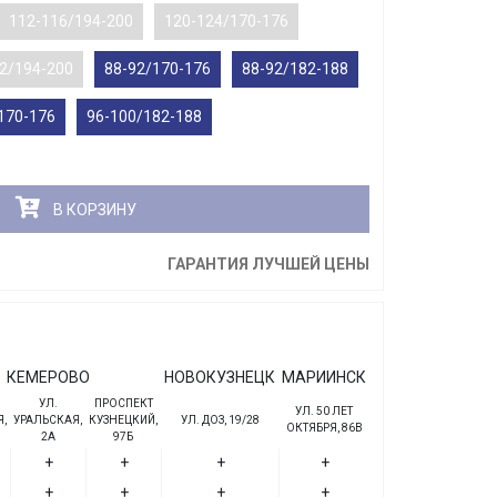
112-116/194-200
120-124/170-176
2/194-200
88-92/170-176
88-92/182-188
170-176
96-100/182-188
В КОРЗИНУ
ГАРАНТИЯ ЛУЧШЕЙ ЦЕНЫ
КЕМЕРОВО
НОВОКУЗНЕЦК
МАРИИНСК
УЛ.
ПРОСПЕКТ
УЛ. 50 ЛЕТ
,
УРАЛЬСКАЯ,
КУЗНЕЦКИЙ,
УЛ. ДОЗ, 19/28
ОКТЯБРЯ, 86В
2А
97Б
+
+
+
+
+
+
+
+