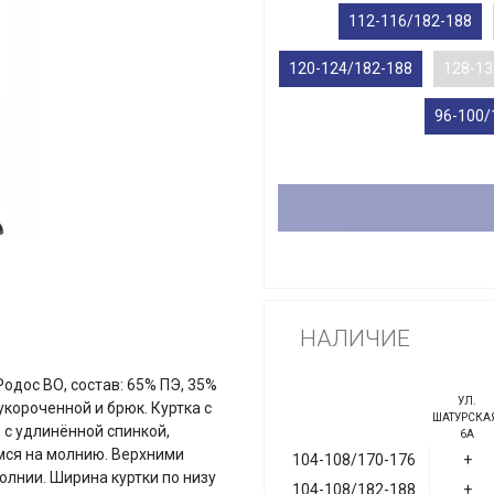
112-116/182-188
120-124/182-188
128-13
96-100/
НАЛИЧИЕ
Родос ВО, состав: 65% ПЭ, 35%
УЛ.
 укороченной и брюк. Куртка с
ШАТУРСКАЯ
 с удлинённой спинкой,
6А
мся на молнию. Верхними
104-108/170-176
+
лнии. Ширина куртки по низу
104-108/182-188
+