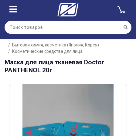
Для клиентов всех банков
Бытовая химия, косметика (Япония, Корея)
Разбейте
Косметические средства для лица
оплату
на части
Маска для лица тканевая Doctor
без переплат
PANTHENOL 20г
График платежей
Сегодня
25
%