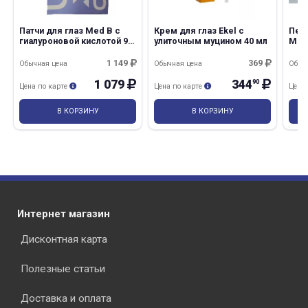
Патчи для глаз Med B с
Крем для глаз Ekel c
Пен
гиалуроновой кислотой 90
улиточным муцином 40 мл
Med
гр
асс
1 149
369
Обычная цена
Обычная цена
Обыч
1 079
344
90
Цена по карте
Цена по карте
Цена
В КОРЗИНУ
В КОРЗИНУ
Интернет магазин
Дисконтная карта
Полезные статьи
Доставка и оплата