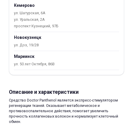
Кемерово
об оплате Плайтом
ул. Шатурская, 6А
ул. Уральская, 2А
проспект Кузнецкий, 97Б
Остались вопросы?
Новокузнецк
25
8 800 302-02-51
ул. Доз, 19/28
plait.ru
раз в 2
Мариинск
недели
ул. 50 лет Октября, 86В
Описание и характеристики
Средство Doctor Panthenol является экспресс-стимулятором
регенерации тканей. Оказывает метаболическое и
противовоспалительное действия, помогает увеличить
прочность коллагеновых волокон и нормализует клеточный
обмен.