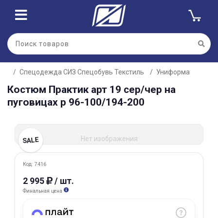
Для клиентов всех банков
Спецодежда СИЗ Спецобувь Текстиль
Униформа
Разбейте
Костюм Практик арт 19 сер/чер на
оплату
на части
пуговицах р 96-100/194-200
без переплат
Нет изображения
SALE
График платежей
Код: 7416
Сегодня
2 995
/ шт.
25
%
Финальная цена