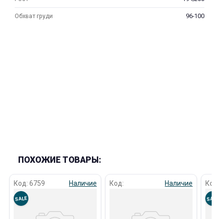
Обхват груди
96-100
раз в 2 недели
ПОХОЖИЕ ТОВАРЫ:
Код: 6759
Наличие
Код:
Наличие
Код
SALE
SAL