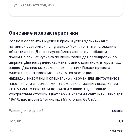
ул. 50 лет Октября, 86В
об оплате Плайтом
Описание и характеристики
Остались вопросы?
25
Костюм состоит из куртки и брюк. Куртка удлиненная с
8 800 302-02-51
потайной застежкой на пуговицах.Усилительные накладки в
plait.ru
раз в 2
области локтя Для воздухообмена люверсы в области
пройм.На спинке кулиска по линии талии для регулировки по
недели
ширине. Два нагрудных кармана: один с клапаном, второй под
рацию. Два нижних кармана с клапанами Брюки прямого
силуэта, с застежкой-молнией. Многофункциональные
накладные карманы и специальный карман для инструментов,
наколенники с карманами для амортизационных вкладышей.
СВТ 50 мм по кокеткам полочки и спинки. Отделочные
контрастные строчки. Цвет серый, красный кант Ткань Твил арт.
19с19, плотность 245 г/кв.м., 35% хлопок, 65% п/э.
Единица измерений
компл
Вес, кг
1,1
Рост
194;200