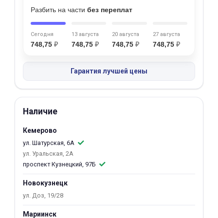
Разбить на части
без переплат
Добавляйте товары
в корзину
Сегодня
13 августа
20 августа
27 августа
748,75
₽
748,75
₽
748,75
₽
748,75
₽
Оплачивайте сегодня только
25
% картой любого банка
Гарантия лучшей цены
Получайте товар
Наличие
выбранный способом
Кемерово
ул. Шатурская, 6А
Оставшиеся
75
% будут
ул. Уральская, 2А
списываться
с вашей карты
проспект Кузнецкий, 97Б
по
25
%
каждые 2 недели
Новокузнецк
ул. Доз, 19/28
Мариинск
Подробнее