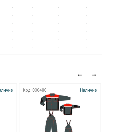
-
-
-
-
-
-
-
-
-
-
-
-
-
-
-
-
-
-
-
-
-
-
-
-
аличие
Код: 000480
Наличие
Код: 000082