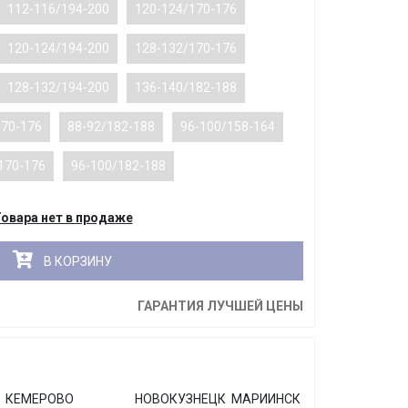
112-116/194-200
120-124/170-176
120-124/194-200
128-132/170-176
128-132/194-200
136-140/182-188
170-176
88-92/182-188
96-100/158-164
170-176
96-100/182-188
овара нет в продаже
В КОРЗИНУ
ГАРАНТИЯ ЛУЧШЕЙ ЦЕНЫ
КЕМЕРОВО
НОВОКУЗНЕЦК
МАРИИНСК