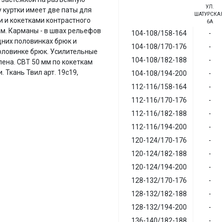
УЛ.
у куртки имеет две паты для
ШАТУРСКАЯ
и и кокетками контрастного
6А
м. Карманы - в швах рельефов
104-108/158-164
-
дних половинках брюк и
104-108/170-176
-
ловинке брюк. Усилительные
104-108/182-188
-
лена. СВТ 50 мм по кокеткам
 Ткань Твил арт. 19с19,
104-108/194-200
-
112-116/158-164
-
112-116/170-176
-
112-116/182-188
-
112-116/194-200
-
120-124/170-176
-
120-124/182-188
-
120-124/194-200
-
128-132/170-176
-
128-132/182-188
-
128-132/194-200
-
136-140/182-188
-