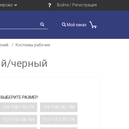
мерово
Войти / Регистрация
Мой заказ
ений
Костюмы рабочие
рый/черный
ВЫБЕРИТЕ РАЗМЕР:
104-108/170-176
104-108/182-188
112-116/158-164
112-116/170-176