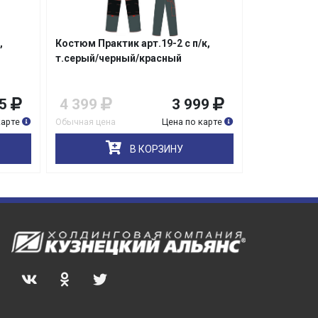
,
Костюм Практик арт.19-2 с п/к,
Костюм Мас
т.серый/черный/красный
замке
5
4 399
3 999
4 339
карте
Обычная цена
Цена по карте
Обычная цена
В КОРЗИНУ