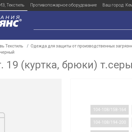
ИЗ, Текстиль
Противопожарное оборудование
Ваш город:
Ке
вь Текстиль
Одежда для защиты от производственных загрязн
й/черный
 19 (куртка, брюки) т.се
104-108/158-164
104-108/194-200