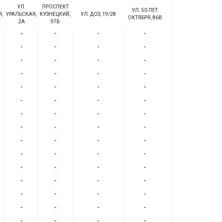
УЛ.
ПРОСПЕКТ
УЛ. 50 ЛЕТ
,
УРАЛЬСКАЯ,
КУЗНЕЦКИЙ,
УЛ. ДОЗ, 19/28
ОКТЯБРЯ, 86В
2А
97Б
-
-
-
-
-
-
-
-
-
-
-
-
-
-
-
-
-
-
-
-
-
-
-
-
-
-
-
-
-
-
-
-
-
-
-
-
-
-
-
-
-
-
-
-
-
-
-
-
-
-
-
-
-
-
-
-
-
-
-
-