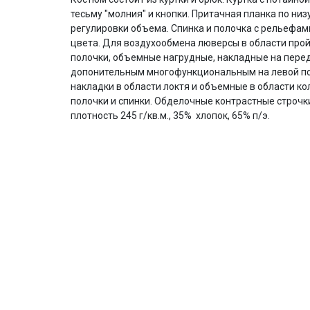
тесьму "молния" и кнопки. Притачная планка по низ
регулировки объема. Спинка и полочка с рельефам
цвета. Для воздухообмена люверсы в области прой
полочки, объемные нагрудные, накладные на пере
допонительным многофункциональным на левой по
накладки в области локтя и объемные в области ко
полочки и спинки. Обделочные контрастные строчки.
плотность 245 г/кв.м., 35% хлопок, 65% п/э.