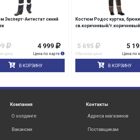
м Эксперт-Антистат синий
Костюм Родос куртка, брюки
ек
св.коричневый/т.коричневый
99
4 999
5 695
5 19
я цена
Цена по карте
Обычная цена
Цена по 
В КОРЗИНУ
В КОРЗИНУ
Компания
Контакты
О холдинге
Адреса магазинов
Вакансии
Поставщикам