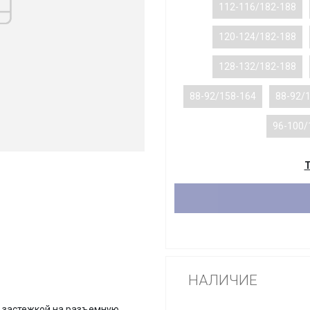
112-116/182-188
120-124/182-188
128-132/182-188
88-92/158-164
88-92/
96-100/
Т
НАЛИЧИЕ
ой застежкой на разъемную