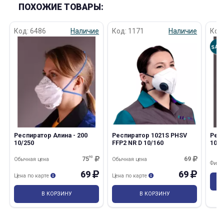
ПОХОЖИЕ ТОВАРЫ:
Код: 6486
Наличие
Код: 1171
Наличие
Код
SAL
Респиратор Алина - 200
Респиратор 1021S PHSV
Рес
10/250
FFP2 NR D 10/160
10/
75
90
69
Обычная цена
Обычная цена
Фина
69
69
Цена по карте
Цена по карте
В КОРЗИНУ
В КОРЗИНУ