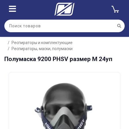
Для клиентов всех банков
Респираторы и комплектующие
Разбейте
Респираторы, маски, полумаски
оплату
на части
Полумаска 9200 PHSV размер M 24уп
без переплат
График платежей
Сегодня
25
%