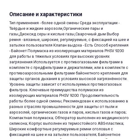
Описание и характеристики
Тип применения - более одной смены Среда эксплуатации -
Твёрдые и жидкие аэрозоли,Органические пары и
газы,Диоксид серы и кислые газы,Сварочный дым Выбор
ремня - вязаные, широкие, регулируемые, с фиксацией на шее и
затылке пользователя Клапан выдоха - Есть Способ крепления
раз в 2 недели
- Байонет Полумаска из изолирующих материалов PHSV 9200
для работы в тяжелых условиях при высоких уровнях
загрязнения Используется с противогазовыми фильтрами в
комплекте с предфильтрами и держателями, или в комплекте с
противоаэрозольными фильтрами байонетного крепления для
защиты органов дыхания в условиях высокой загрязнённости.
Уровень защиты зависит от используемых противогазовых
фильтров. Ключевые преимущества полумаски из
изолирующих материалов PHSV 9200: Продолжительность
работы более одной смены; Рекомендован к использованию в
разных отраслях промышленности для защиты от пыли и
аэрозолей, органических газов и паров, кислых газов и паров;
Компактная полумаска; Обтюратор выполнен из медицинского
силикона; Корпус выполнен из термостойкого ABS-пластика;
Широкие комфортные регулируемые ремни оголовья с
фиксацией на шее и на затылке пользователя; Байонетное