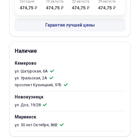
Сегодня
15 августа
22 августа
29 августа
об оплате Плайтом
474,75
₽
474,75
₽
474,75
₽
474,75
₽
Гарантия лучшей цены
Остались вопросы?
25
8 800 302-02-51
Наличие
plait.ru
раз в 2
недели
Кемерово
ул. Шатурская, 6А
ул. Уральская, 2А
проспект Кузнецкий, 97Б
Новокузнецк
ул. Доз, 19/28
Мариинск
ул. 50 лет Октября, 86В