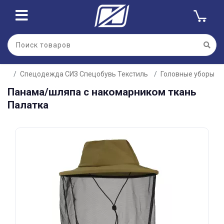
Для клиентов всех банков
Спецодежда СИЗ Спецобувь Текстиль
Головные уборы
Разбейте
Панама/шляпа с накомарником ткань
оплату
на части
Палатка
без переплат
График платежей
Сегодня
25
%