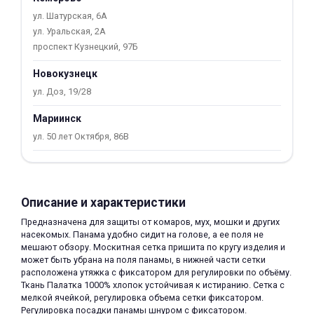
об оплате Плайтом
ул. Шатурская, 6А
ул. Уральская, 2А
проспект Кузнецкий, 97Б
Новокузнецк
Остались вопросы?
25
ул. Доз, 19/28
8 800 302-02-51
Мариинск
plait.ru
раз в 2
ул. 50 лет Октября, 86В
недели
Описание и характеристики
Предназначена для защиты от комаров, мух, мошки и других
насекомых. Панама удобно сидит на голове, а ее поля не
мешают обзору. Москитная сетка пришита по кругу изделия и
может быть убрана на поля панамы, в нижней части сетки
расположена утяжка с фиксатором для регулировки по объёму.
Ткань Палатка 1000% хлопок устойчивая к истиранию. Сетка с
мелкой ячейкой, регулировка объема сетки фиксатором.
Регулировка посадки панамы шнуром с фиксатором.