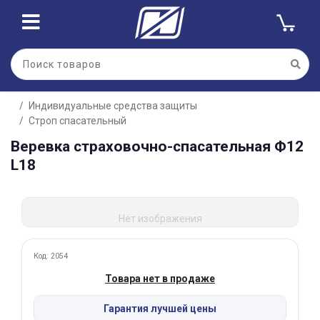
Для клиентов всех банков
Индивидуальные средства защиты
Разбейте
Строп спасательный
оплату
на части
Веревка страховочно-спасательная Ф12
без переплат
L18
График платежей
Нет изображения
Код: 2054
Сегодня
Товара нет в продаже
25
%
Гарантия лучшей цены