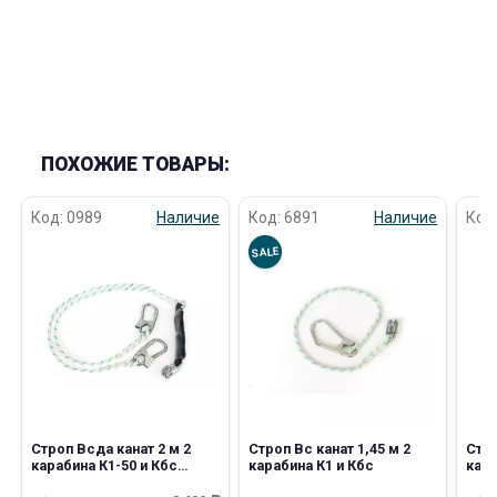
об оплате Плайтом
Остались вопросы?
25
8 800 302-02-51
ПОХОЖИЕ ТОВАРЫ:
plait.ru
раз в 2
Код: 0989
Наличие
Код: 6891
Наличие
Код
недели
SALE
Строп Всда канат 2 м 2
Строп Вс канат 1,45 м 2
Стро
карабина К1-50 и Кбс
карабина К1 и Кбс
кара
регулируемый с
амо