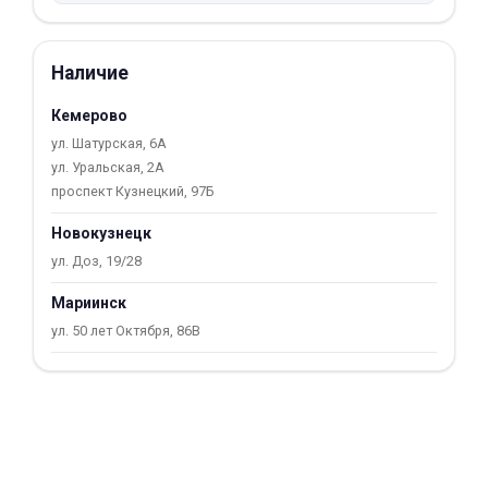
Добавляйте товары
в корзину
Наличие
Кемерово
Оплачивайте сегодня только
ул. Шатурская, 6А
25
% картой любого банка
ул. Уральская, 2А
проспект Кузнецкий, 97Б
Получайте товар
Новокузнецк
выбранный способом
ул. Доз, 19/28
Мариинск
Оставшиеся
75
% будут
ул. 50 лет Октября, 86В
списываться
с вашей карты
по
25
%
каждые 2 недели
Подробнее