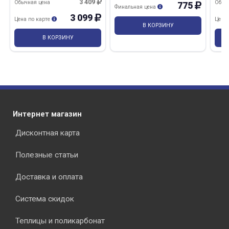
амортизатором
3 409
Обычная цена
Обыч
775
Финальная цена
3 099
Цена по карте
Цена
В КОРЗИНУ
В КОРЗИНУ
раз в 2 недели
Интернет магазин
Дисконтная карта
Полезные статьи
Доставка и оплата
Система скидок
Теплицы и поликарбонат