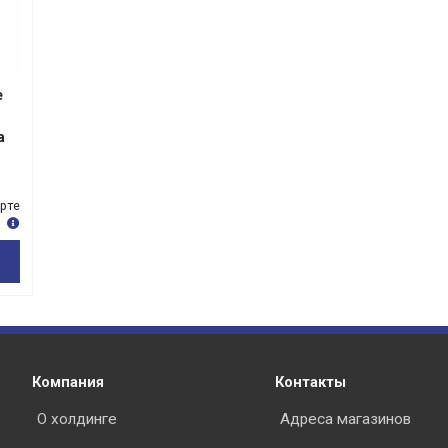
е
а
арте
Компания
Контакты
О холдинге
Адреса магазинов