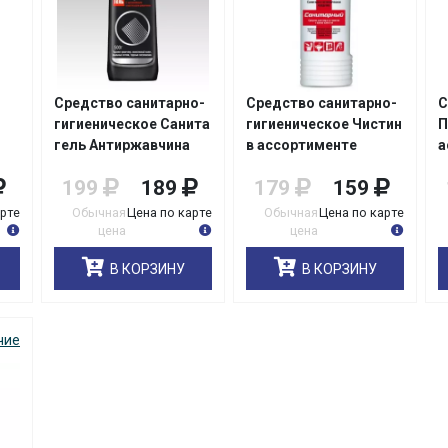
Средство санитарно-
Средство санитарно-
С
гигиеническое Санита
гигиеническое Чистин
П
гель Антиржавчина
в ассортименте
а
500гр/12
750гр/14
0
199
189
179
159
арте
Обычная
Цена по карте
Обычная
Цена по карте
цена
цена
В КОРЗИНУ
В КОРЗИНУ
чие