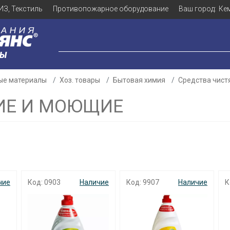
ИЗ, Текстиль
Противопожарное оборудование
Ваш город:
Ке
ЛЫ
ые материалы
Хоз. товары
Бытовая химия
Средства чис
ИЕ И МОЮЩИЕ
чие
Код: 0903
Наличие
Код: 9907
Наличие
К