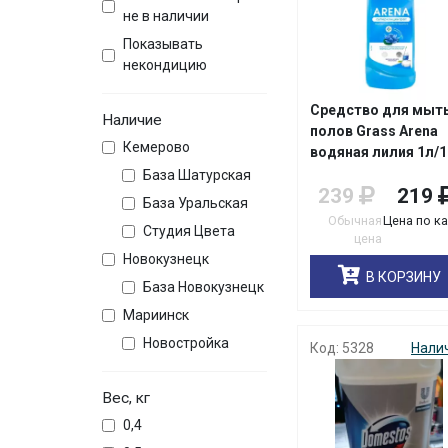
не в наличии
Показывать
некондицию
Средство для мыт
Наличие
полов Grass Arena
Кемерово
водяная лилия 1л/1
База Шатурская
239
219
База Уральская
Обычная
Цена по к
Студия Цвета
цена
Новокузнецк
В КОРЗИНУ
База Новокузнецк
Мариинск
Новостройка
Код: 5328
Нали
Вес, кг
0,4