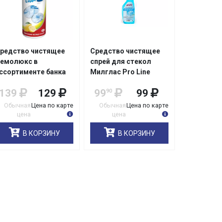
редство чистящее
Средство чистящее
емолюкс в
спрей для стекол
ссортименте банка
Милглас Pro Line
,48кг/16
500гр в
139
129
99
99
90
ассортименте/20
Обычная
Цена по карте
Обычная
Цена по карте
цена
цена
В КОРЗИНУ
В КОРЗИНУ