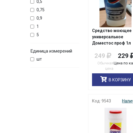
0,5
0,75
0,9
1
Средство моющее
5
универсальное
Доместос проф 1л
Единица измерений
249
229
шт
Обычная
Цена по к
цена
В КОРЗИНУ
Код: 9543
Нали