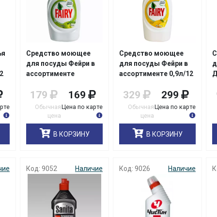
ья
Средство моющее
Средство моющее
С
для посуды Фейри в
для посуды Фейри в
д
2
ассортименте
ассортименте 0,9л/12
Д
0,45л/21
179
169
329
299
арте
Обычная
Цена по карте
Обычная
Цена по карте
цена
цена
В КОРЗИНУ
В КОРЗИНУ
чие
Код: 9052
Наличие
Код: 9026
Наличие
К