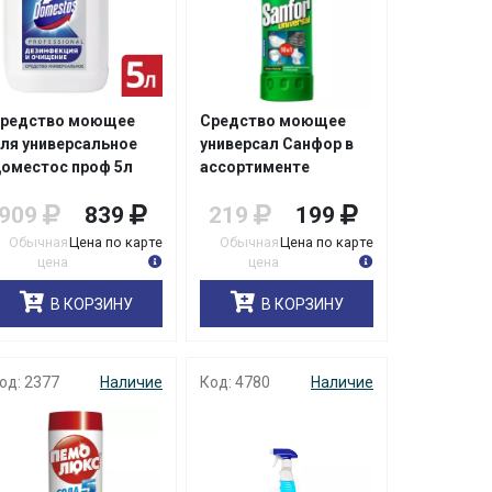
редство моющее
Средство моющее
ля универсальное
универсал Санфор в
оместос проф 5л
ассортименте
0,75л/15
909
839
219
199
Обычная
Цена по карте
Обычная
Цена по карте
цена
цена
В КОРЗИНУ
В КОРЗИНУ
од: 2377
Наличие
Код: 4780
Наличие