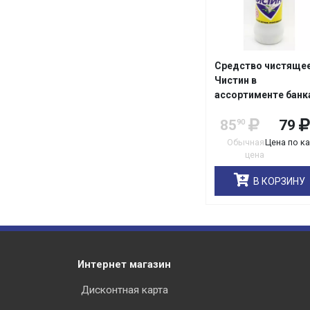
Средство чистяще
Чистин в
ассортименте банк
0,4кг/20
85
79
90
Обычная
Цена по к
цена
В КОРЗИНУ
Интернет магазин
Дисконтная карта