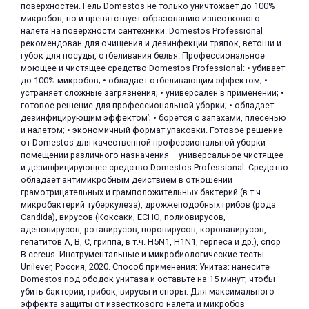
поверхностей. Гель Domestos не только уничтожает до 100%
микробов, но и препятствует образованию известкового
налета на поверхности сантехники. Domestos Professional
рекомендован для очищения и дезинфекции тряпок, ветоши и
губок для посуды, отбеливания белья. Профессиональное
моющее и чистящее средство Domestos Professional: • убивает
до 100% микробов; • обладает отбеливающим эффектом; •
устраняет сложные загрязнения; • универсален в применении; •
готовое решение для профессиональной уборки; • обладает
дезинфицирующим эффектом’; • борется с запахами, плесенью
и налетом; • экономичный формат упаковки. Готовое решение
от Domestos для качественной профессиональной уборки
помещений различного назначения – универсальное чистящее
и дезинфицирующее средство Domestos Professional. Средство
обладает антимикробным действием в отношении
грамотрицательных и грамположительных бактерий (в т.ч.
микробактерий туберкулеза), дрожжеподобных грибов (рода
Candida), вирусов (Коксаки, ЕСНО, полиовирусов,
аденовирусов, ротавирусов, норовирусов, коронавирусов,
гепатитов A, B, C, гриппа, в т.ч. H5N1, H1N1, герпеса и др.), спор
B.cereus. Инструментальные и микробиологические тесты
Unilever, Россия, 2020. Способ применения: Унитаз: нанесите
Domestos под ободок унитаза и оставьте на 15 минут, чтобы
убить бактерии, грибок, вирусы и споры. Для максимального
эффекта защиты от известкового налета и микробов