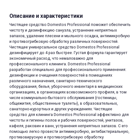
Описание и характеристики
Чистящее средство Domestos Professional поможет обеспечить
чистоту и дезинфекцию санузла, устранение неприятных
запахов, удаление плесени и мыльного осадка, антимикробную
и противогрибковую обработку различных поверхностей.
раз в 2 недели
Чистящее универсальное средство Domestos Professional
дезинфицирует до 4 раз быстрее. Густая формула гарантирует
экономичный расход, что немаловажно для
профессионального клининга. Domestos Professional
разработан специально для профессионального применения:
дезинфекции и очищения поверхностей в помещениях
различного назначения, санитарно-технического
оборудования, белья, уборочного инвентаря в медицинских
организациях, в организациях всевозможного профиля, в том
числе коммунально-бытового обслуживания (гостиницы,
общежития, общественные туалеты), в образовательных,
санаторно-курортных и других учреждениях. Чистящее
средство для клининга Domestos Professional эффективно для
чистоты и гигиены полов и рабочих поверхностей, унитазов,
кафеля, раковин и ванн, устранения неприятных запахов. С его
помощью легко провести антимикробную, антибактериальную,
противовирусную и противогрибковую обработку