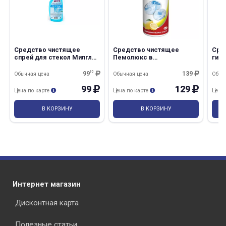
Средство чистящее
Средство чистящее
Сре
спрей для стекол Милглас
Пемолюкс в
гиги
Pro Line 500гр в
ассортименте банка
асс
ассортименте/20
0,48кг/16
99
90
139
Обычная цена
Обычная цена
Обыч
99
129
Цена по карте
Цена по карте
Цена
В КОРЗИНУ
В КОРЗИНУ
Интернет магазин
Дисконтная карта
Полезные статьи