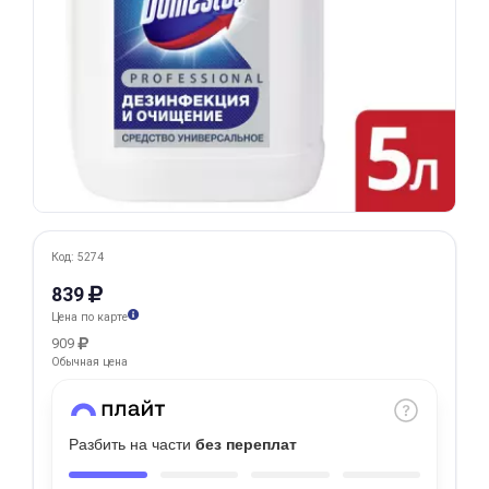
Добавляйте товары
в корзину
Оплачивайте сегодня только
25
% картой любого банка
Получайте товар
выбранный способом
Код: 5274
839
Цена по карте
Оставшиеся
75
% будут
909
списываться
с вашей карты
Обычная цена
по
25
%
каждые 2 недели
Разбить на части
без переплат
Подробнее