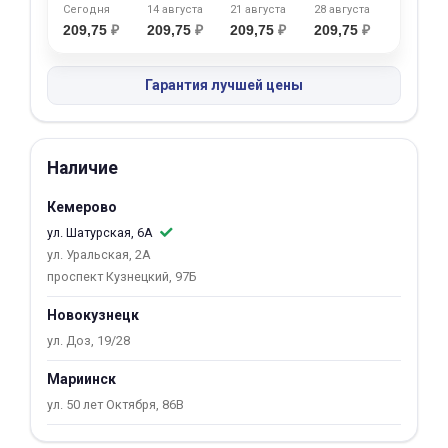
Сегодня
14 августа
21 августа
28 августа
об оплате Плайтом
209,75
₽
209,75
₽
209,75
₽
209,75
₽
Гарантия лучшей цены
Остались вопросы?
25
8 800 302-02-51
Наличие
plait.ru
раз в 2
недели
Кемерово
ул. Шатурская, 6А
ул. Уральская, 2А
проспект Кузнецкий, 97Б
Новокузнецк
ул. Доз, 19/28
Мариинск
ул. 50 лет Октября, 86В