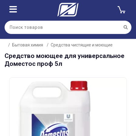
Для клиентов всех банков
Бытовая химия
Средства чистящие и моющие
Разбейте
Средство моющее для универсальное
оплату
на части
Доместос проф 5л
без переплат
График платежей
Сегодня
25
%