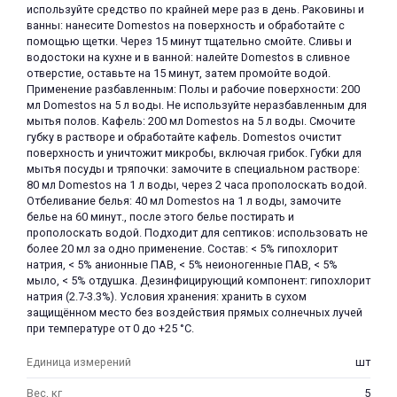
используйте средство по крайней мере раз в день. Раковины и
ванны: нанесите Domestos на поверхность и обработайте с
помощью щетки. Через 15 минут тщательно смойте. Сливы и
водостоки на кухне и в ванной: налейте Domestos в сливное
отверстие, оставьте на 15 минут, затем промойте водой.
Применение разбавленным: Полы и рабочие поверхности: 200
мл Domestos на 5 л воды. Не используйте неразбавленным для
мытья полов. Кафель: 200 мл Domestos на 5 л воды. Смочите
губку в растворе и обработайте кафель. Domestos очистит
поверхность и уничтожит микробы, включая грибок. Губки для
мытья посуды и тряпочки: замочите в специальном растворе:
80 мл Domestos на 1 л воды, через 2 часа прополоскать водой.
Отбеливание белья: 40 мл Domestos на 1 л воды, замочите
белье на 60 минут., после этого белье постирать и
прополоскать водой. Подходит для септиков: использовать не
более 20 мл за одно применение. Состав: < 5% гипохлорит
натрия, < 5% анионные ПАВ, < 5% неионогенные ПАВ, < 5%
мыло, < 5% отдушка. Дезинфицирующий компонент: гипохлорит
натрия (2.7-3.3%). Условия хранения: хранить в сухом
защищённом место без воздействия прямых солнечных лучей
при температуре от 0 до +25 °С.
Единица измерений
шт
Вес, кг
5