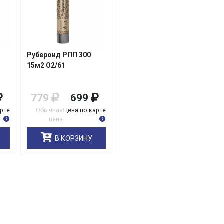
Рубероид РПП 300
15м2 О2/61
779
699
арте
Обычная
Цена по карте
цена
В КОРЗИНУ