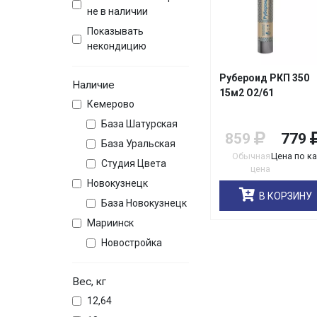
не в наличии
Показывать
некондицию
Рубероид РКП 350
Наличие
15м2 О2/61
Кемерово
База Шатурская
859
779
База Уральская
Обычная
Цена по к
Студия Цвета
цена
Новокузнецк
В КОРЗИНУ
База Новокузнецк
Мариинск
Новостройка
Вес, кг
12,64