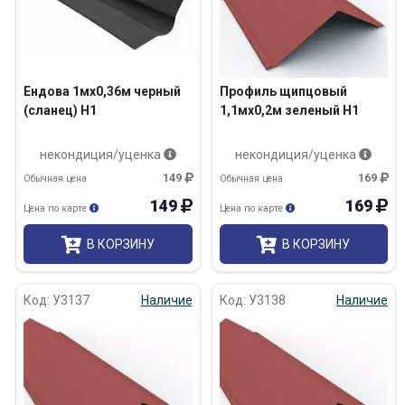
Ендова 1мх0,36м черный
Профиль щипцовый
(сланец) Н1
1,1мх0,2м зеленый Н1
некондиция/уценка
некондиция/уценка
149
169
Обычная цена
Обычная цена
149
169
Цена по карте
Цена по карте
В КОРЗИНУ
В КОРЗИНУ
Код: У3137
Наличие
Код: У3138
Наличие