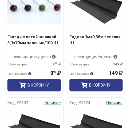
Гвозди с литой шляпкой
Ендова 1мх0,36м зеленая
3,1х70мм зеленые/100 Н1
Н1
некондиция/уценка
некондиция/уценка
0
90
149
Обычная цена
Обычная цена
0
149
90
Цена по карте
Цена по карте
В КОРЗИНУ
В КОРЗИНУ
Код: У3102
Наличие
Код: У3124
Наличие