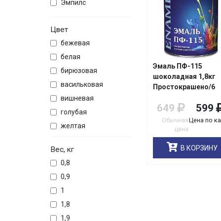
Эмпилс
Цвет
бежевая
белая
Эмаль ПФ-115
бирюзовая
шоколадная 1,8кг
васильковая
Простокрашено/6
вишневая
649
599
голубая
Обычная
Цена по к
желтая
цена
зеленая
В КОРЗИНУ
Вес, кг
коричневая
0,8
красная
0,9
оранжевая
1
серая
1,8
синяя
1,9