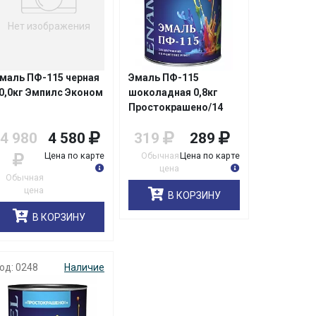
Нет изображения
маль ПФ-115 черная
Эмаль ПФ-115
0,0кг Эмпилс Эконом
шоколадная 0,8кг
Простокрашено/14
4 980
4 580
319
289
Цена по карте
Обычная
Цена по карте
цена
Обычная
цена
В КОРЗИНУ
В КОРЗИНУ
од: 0248
Наличие