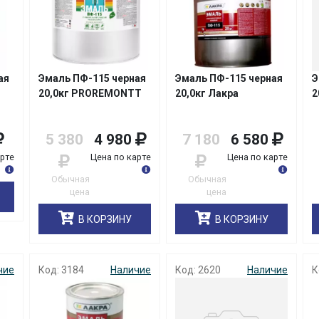
ая
Эмаль ПФ-115 черная
Эмаль ПФ-115 черная
Э
20,0кг PROREMONTT
20,0кг Лакра
2
5 380
4 980
7 180
6 580
арте
Цена по карте
Цена по карте
Обычная
Обычная
цена
цена
В КОРЗИНУ
В КОРЗИНУ
чие
Код: 3184
Наличие
Код: 2620
Наличие
К