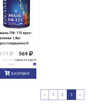
маль ПФ-115 ярко-
еленая 1,8кг
ростокрашено/6
619
569
Обычная
Цена по карте
цена
В КОРЗИНУ
Назад
Вперёд
‹
1
2
3
›