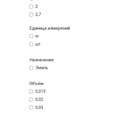
сиреневая
2
черная
2,7
шоколадная
2,8
Единица измерений
кг
шт
Назначение
Эмаль
Объём
0,013
0,02
0,03