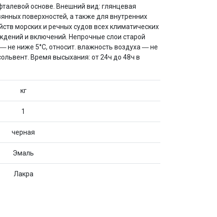
фталевой основе. Внешний вид: глянцевая
янных поверхностей, а также для внутренних
йств морских и речных судов всех климатических
еждений и включений. Непрочные слои старой
― не ниже 5°C, относит. влажность воздуха ― не
ольвент. Время высыхания: от 24ч до 48ч в
кг
1
черная
Эмаль
Лакра