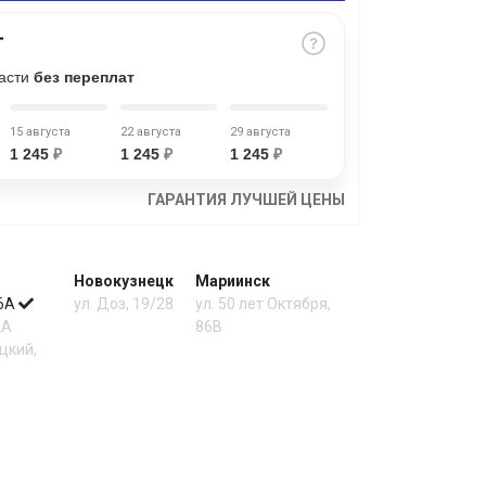
части
без переплат
15 августа
22 августа
29 августа
1 245
₽
1 245
₽
1 245
₽
ГАРАНТИЯ ЛУЧШЕЙ ЦЕНЫ
Новокузнецк
Мариинск
 6А
ул. Доз, 19/28
ул. 50 лет Октября,
2А
86В
цкий,