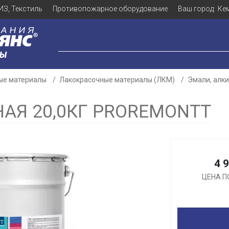
ИЗ, Текстиль
Противопожарное оборудование
Ваш город:
Ке
ЛЫ
ые материалы
Лакокрасочные материалы (ЛКМ)
Эмали, алк
НАЯ 20,0КГ PROREMONTT
Для клиентов всех банков
4 
Разбейте
оплату
ЦЕНА П
а части
без переплат
График платежей