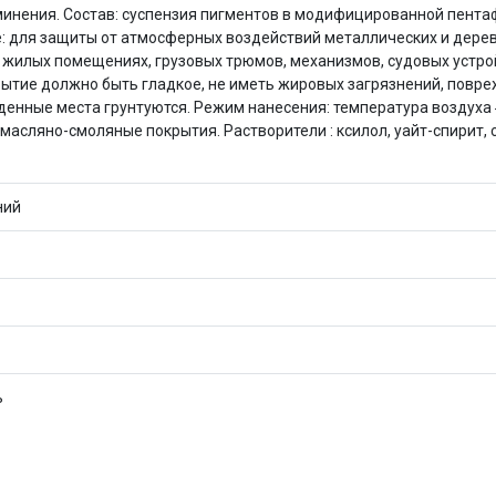
Оставшиеся
75
% будут
списываться
минения. Состав: суспензия пигментов в модифицированной пента
с вашей карты
по
25
%
каждые 2 недели
: для защиты от атмосферных воздействий металлических и дерев
 жилых помещениях, грузовых трюмов, механизмов, судовых устро
рытие должно быть гладкое, не иметь жировых загрязнений, повр
денные места грунтуются. Режим нанесения: температура воздуха 
масляно-смоляные покрытия. Растворители : ксилол, уайт-спирит, с
Подробнее
об оплате Плайтом
ний
25
раз в 2
Остались вопросы?
недели
8 800 302-02-51
plait.ru
ь