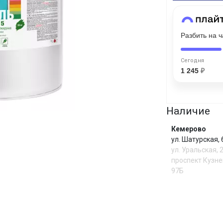
Сегодня
Разбить на 
25
%
Сегодня
1 245
₽
Добавляйте товары
в корзину
Наличие
Кемерово
Оплачивайте сегодня только
ул. Шатурская,
ул. Уральская, 
25
% картой любого банка
проспект Кузне
97Б
Получайте товар
выбранный способом
И