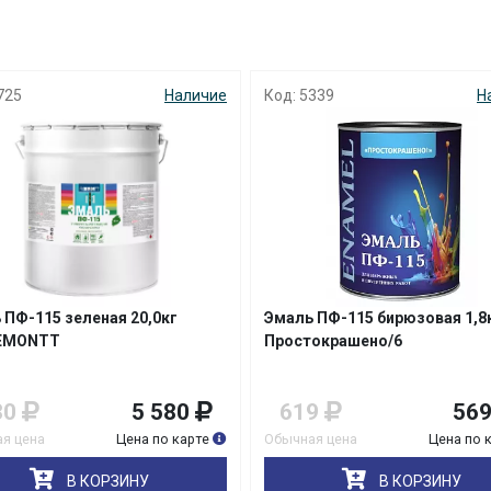
725
Наличие
Код: 5339
Н
раз в 2 недели
 ПФ-115 зеленая 20,0кг
Эмаль ПФ-115 бирюзовая 1,8
EMONTT
Простокрашено/6
80
5 580
619
56
я цена
Цена по карте
Обычная цена
Цена по 
В КОРЗИНУ
В КОРЗИНУ