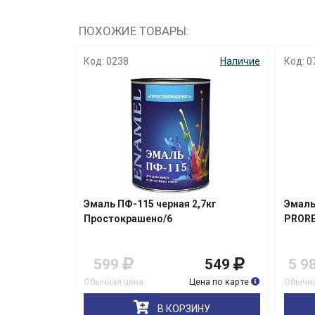
ПОХОЖИЕ ТОВАРЫ:
Наличие
Код: 0238
Наличие
Код: 0
кг Лакра
Эмаль ПФ-115 черная 2,7кг
Эмаль
Простокрашено/6
PROR
479
599
549
5 9
на по карте
Обычная цена
Цена по карте
Обычна
НУ
В КОРЗИНУ