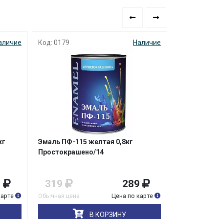
аличие
Код: 0179
Наличие
Код: 5912
кг
Эмаль ПФ-115 желтая 0,8кг
Эмаль ПФ-1
Простокрашено/14
0,8кг Прос
9
319
289
279
карте
Обычная цена
Цена по карте
Обычная цена
В КОРЗИНУ