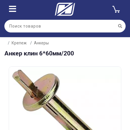
Для клиентов всех банков
Крепеж
Анкеры
Разбейте
Анкер клин 6*60мм/200
оплату
на части
без переплат
График платежей
Сегодня
25
%