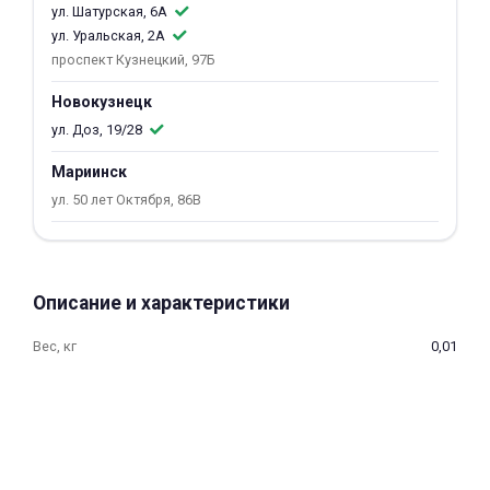
ул. Шатурская, 6А
об оплате Плайтом
ул. Уральская, 2А
проспект Кузнецкий, 97Б
Новокузнецк
ул. Доз, 19/28
Остались вопросы?
25
8 800 302-02-51
Мариинск
plait.ru
раз в 2
ул. 50 лет Октября, 86В
недели
Описание и характеристики
Вес, кг
0,01