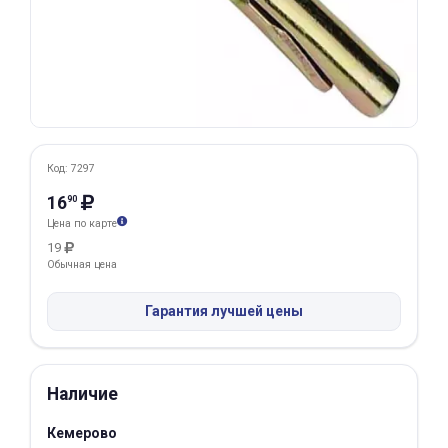
Добавляйте товары
в корзину
Оплачивайте сегодня только
25
% картой любого банка
Код: 7297
16
90
Получайте товар
Цена по карте
выбранный способом
19
Обычная цена
Оставшиеся
75
% будут
Гарантия лучшей цены
списываться
с вашей карты
по
25
%
каждые 2 недели
Наличие
Кемерово
Подробнее