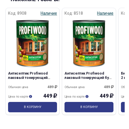
Код: 8908
Наличие
Код: 8518
Наличие
Код
Антисептик Profiwood
Антисептик Profiwood
Био
лаковый тонирующий
лаковый тонирующий бук
2 в 
палисандр 0,75л/0,7кг
0,7кг Эмпилс/14
Эмпилс/14
489
489
Обычная цена
Обычная цена
Обыч
449
449
Цена по карте
Цена по карте
Цена
В КОРЗИНУ
В КОРЗИНУ