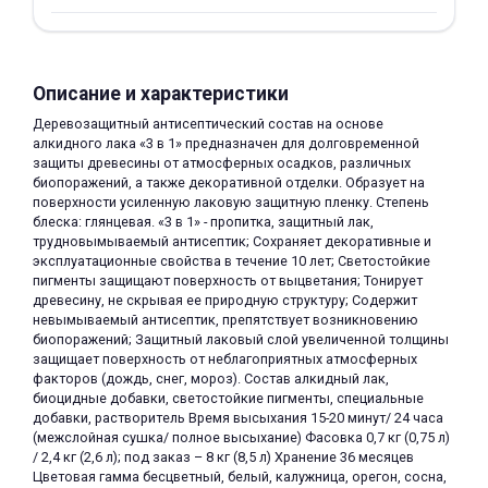
Описание и характеристики
Деревозащитный антисептический состав на основе
алкидного лака «3 в 1» предназначен для долговременной
защиты древесины от атмосферных осадков, различных
раз в 2 недели
биопоражений, а также декоративной отделки. Образует на
поверхности усиленную лаковую защитную пленку. Степень
блеска: глянцевая. «3 в 1» - пропитка, защитный лак,
трудновымываемый антисептик; Сохраняет декоративные и
эксплуатационные свойства в течение 10 лет; Светостойкие
пигменты защищают поверхность от выцветания; Тонирует
древесину, не скрывая ее природную структуру; Содержит
невымываемый антисептик, препятствует возникновению
биопоражений; Защитный лаковый слой увеличенной толщины
защищает поверхность от неблагоприятных атмосферных
факторов (дождь, снег, мороз). Состав алкидный лак,
биоцидные добавки, светостойкие пигменты, специальные
добавки, растворитель Время высыхания 15-20 минут/ 24 часа
(межслойная сушка/ полное высыхание) Фасовка 0,7 кг (0,75 л)
/ 2,4 кг (2,6 л); под заказ – 8 кг (8,5 л) Хранение 36 месяцев
Цветовая гамма бесцветный, белый, калужница, орегон, сосна,