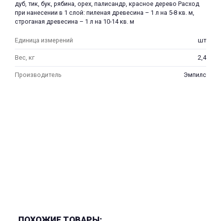
дуб, тик, бук, рябина, орех, палисандр, красное дерево Расход
при нанесении в 1 слой: пиленая древесина – 1 л на 5-8 кв. м,
строганая древесина – 1 л на 10-14 кв. м
Единица измерений
шт
Вес, кг
2,4
Производитель
Эмпилс
ПОХОЖИЕ ТОВАРЫ: