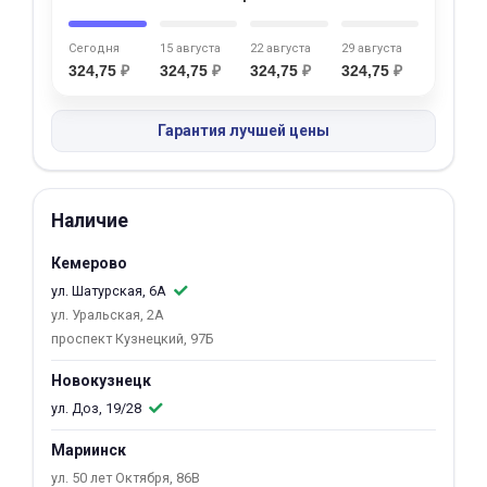
об оплате Плайтом
Сегодня
15 августа
22 августа
29 августа
324,75
₽
324,75
₽
324,75
₽
324,75
₽
Гарантия лучшей цены
Остались вопросы?
25
8 800 302-02-51
plait.ru
раз в 2
недели
Наличие
Кемерово
ул. Шатурская, 6А
ул. Уральская, 2А
проспект Кузнецкий, 97Б
Новокузнецк
ул. Доз, 19/28
Мариинск
ул. 50 лет Октября, 86В