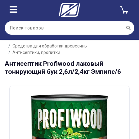
Для клиентов всех банков
Средства для обработки древесины
Разбейте
Антисептики, пропитки
оплату
на части
Антисептик Profiwood лаковый
без переплат
тонирующий бук 2,6л/2,4кг Эмпилс/6
График платежей
Сегодня
25
%